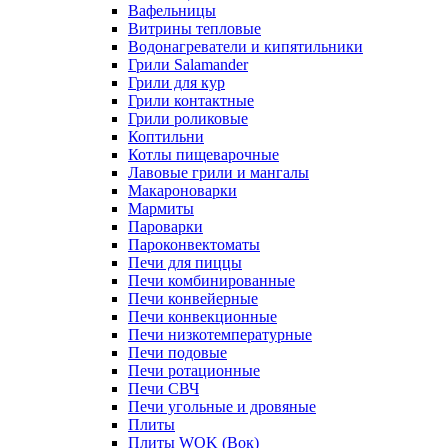
Вафельницы
Витрины тепловые
Водонагреватели и кипятильники
Грили Salamander
Грили для кур
Грили контактные
Грили роликовые
Коптильни
Котлы пищеварочные
Лавовые грили и мангалы
Макароноварки
Мармиты
Пароварки
Пароконвектоматы
Печи для пиццы
Печи комбинированные
Печи конвейерные
Печи конвекционные
Печи низкотемпературные
Печи подовые
Печи ротационные
Печи СВЧ
Печи угольные и дровяные
Плиты
Плиты WOK (Вок)