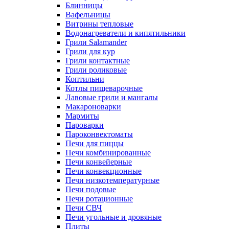
Блинницы
Вафельницы
Витрины тепловые
Водонагреватели и кипятильники
Грили Salamander
Грили для кур
Грили контактные
Грили роликовые
Коптильни
Котлы пищеварочные
Лавовые грили и мангалы
Макароноварки
Мармиты
Пароварки
Пароконвектоматы
Печи для пиццы
Печи комбинированные
Печи конвейерные
Печи конвекционные
Печи низкотемпературные
Печи подовые
Печи ротационные
Печи СВЧ
Печи угольные и дровяные
Плиты