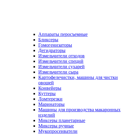
Аппараты перосъемные
Бликсеры
Гомогенизаторы
Дегидраторы
Измельчители отходов
Измельчители специй
Измельчители сухарей
Измельчители сыра
Картофелечистки, машины для чистки
овощей
Конвейеры
Куттеры
Ломтерезки
Маринаторы
Машины для производства макаронных
изделий
Миксеры планетарные
Миксеры ручные
Мукопросеиватели