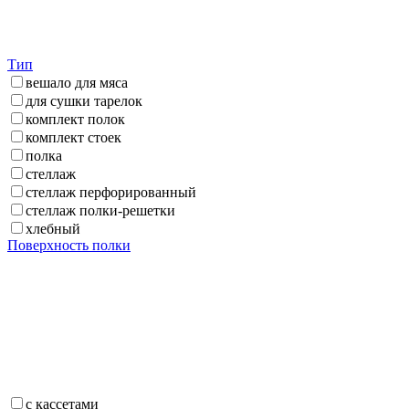
Тип
вешало для мяса
для сушки тарелок
комплект полок
комплект стоек
полка
стеллаж
стеллаж перфорированный
стеллаж полки-решетки
хлебный
Поверхность полки
c кассетами