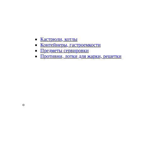
Кастрюли, котлы
Контейнеры, гастроемкости
Предметы сервировки
Противни, лотки для жарки, решетки