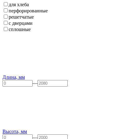
для хлеба
перфорированные
решетчатые
с дверцами
сплошные
Длина, мм
—
Высота, мм
—