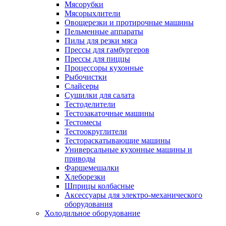
Мясорубки
Мясорыхлители
Овощерезки и протирочные машины
Пельменные аппараты
Пилы для резки мяса
Прессы для гамбургеров
Прессы для пиццы
Процессоры кухонные
Рыбочистки
Слайсеры
Сушилки для салата
Тестоделители
Тестозакаточные машины
Тестомесы
Тестоокруглители
Тестораскатывающие машины
Универсальные кухонные машины и
приводы
Фаршемешалки
Хлеборезки
Шприцы колбасные
Аксессуары для электро-механического
оборудования
Холодильное оборудование