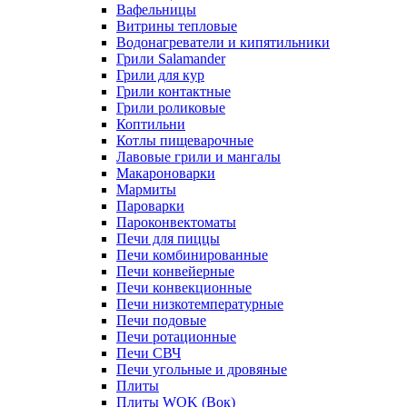
Вафельницы
Витрины тепловые
Водонагреватели и кипятильники
Грили Salamander
Грили для кур
Грили контактные
Грили роликовые
Коптильни
Котлы пищеварочные
Лавовые грили и мангалы
Макароноварки
Мармиты
Пароварки
Пароконвектоматы
Печи для пиццы
Печи комбинированные
Печи конвейерные
Печи конвекционные
Печи низкотемпературные
Печи подовые
Печи ротационные
Печи СВЧ
Печи угольные и дровяные
Плиты
Плиты WOK (Вок)