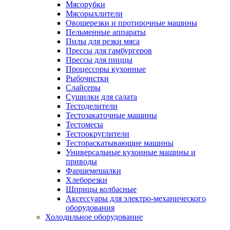
Мясорубки
Мясорыхлители
Овощерезки и протирочные машины
Пельменные аппараты
Пилы для резки мяса
Прессы для гамбургеров
Прессы для пиццы
Процессоры кухонные
Рыбочистки
Слайсеры
Сушилки для салата
Тестоделители
Тестозакаточные машины
Тестомесы
Тестоокруглители
Тестораскатывающие машины
Универсальные кухонные машины и
приводы
Фаршемешалки
Хлеборезки
Шприцы колбасные
Аксессуары для электро-механического
оборудования
Холодильное оборудование