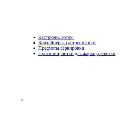
Кастрюли, котлы
Контейнеры, гастроемкости
Предметы сервировки
Противни, лотки для жарки, решетки