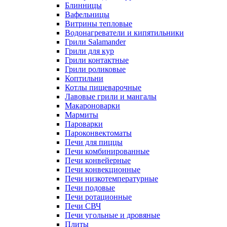
Блинницы
Вафельницы
Витрины тепловые
Водонагреватели и кипятильники
Грили Salamander
Грили для кур
Грили контактные
Грили роликовые
Коптильни
Котлы пищеварочные
Лавовые грили и мангалы
Макароноварки
Мармиты
Пароварки
Пароконвектоматы
Печи для пиццы
Печи комбинированные
Печи конвейерные
Печи конвекционные
Печи низкотемпературные
Печи подовые
Печи ротационные
Печи СВЧ
Печи угольные и дровяные
Плиты