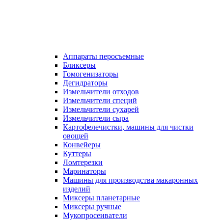
Аппараты перосъемные
Бликсеры
Гомогенизаторы
Дегидраторы
Измельчители отходов
Измельчители специй
Измельчители сухарей
Измельчители сыра
Картофелечистки, машины для чистки
овощей
Конвейеры
Куттеры
Ломтерезки
Маринаторы
Машины для производства макаронных
изделий
Миксеры планетарные
Миксеры ручные
Мукопросеиватели