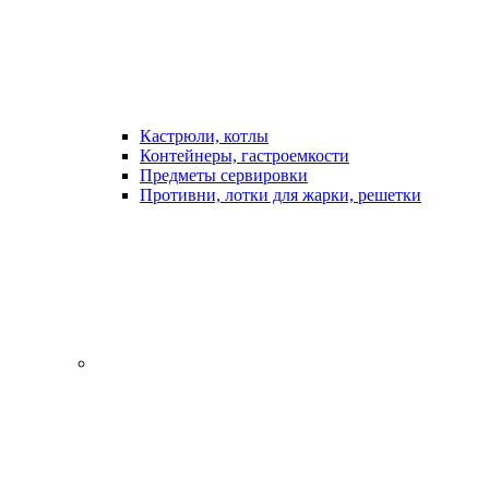
Кастрюли, котлы
Контейнеры, гастроемкости
Предметы сервировки
Противни, лотки для жарки, решетки