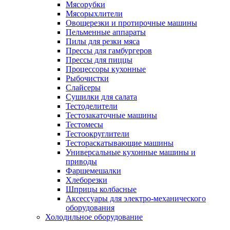
Мясорубки
Мясорыхлители
Овощерезки и протирочные машины
Пельменные аппараты
Пилы для резки мяса
Прессы для гамбургеров
Прессы для пиццы
Процессоры кухонные
Рыбочистки
Слайсеры
Сушилки для салата
Тестоделители
Тестозакаточные машины
Тестомесы
Тестоокруглители
Тестораскатывающие машины
Универсальные кухонные машины и
приводы
Фаршемешалки
Хлеборезки
Шприцы колбасные
Аксессуары для электро-механического
оборудования
Холодильное оборудование