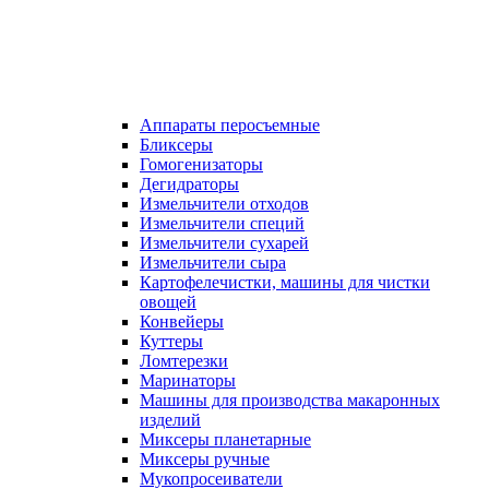
Аппараты перосъемные
Бликсеры
Гомогенизаторы
Дегидраторы
Измельчители отходов
Измельчители специй
Измельчители сухарей
Измельчители сыра
Картофелечистки, машины для чистки
овощей
Конвейеры
Куттеры
Ломтерезки
Маринаторы
Машины для производства макаронных
изделий
Миксеры планетарные
Миксеры ручные
Мукопросеиватели