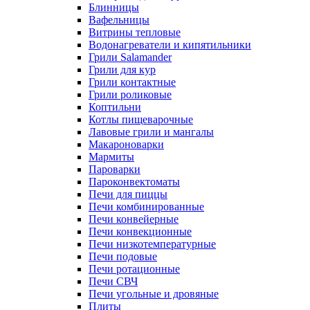
Блинницы
Вафельницы
Витрины тепловые
Водонагреватели и кипятильники
Грили Salamander
Грили для кур
Грили контактные
Грили роликовые
Коптильни
Котлы пищеварочные
Лавовые грили и мангалы
Макароноварки
Мармиты
Пароварки
Пароконвектоматы
Печи для пиццы
Печи комбинированные
Печи конвейерные
Печи конвекционные
Печи низкотемпературные
Печи подовые
Печи ротационные
Печи СВЧ
Печи угольные и дровяные
Плиты