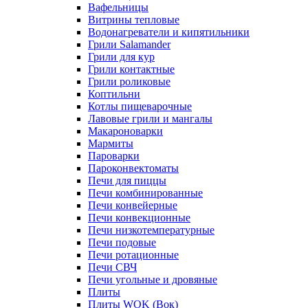
Вафельницы
Витрины тепловые
Водонагреватели и кипятильники
Грили Salamander
Грили для кур
Грили контактные
Грили роликовые
Коптильни
Котлы пищеварочные
Лавовые грили и мангалы
Макароноварки
Мармиты
Пароварки
Пароконвектоматы
Печи для пиццы
Печи комбинированные
Печи конвейерные
Печи конвекционные
Печи низкотемпературные
Печи подовые
Печи ротационные
Печи СВЧ
Печи угольные и дровяные
Плиты
Плиты WOK (Вок)