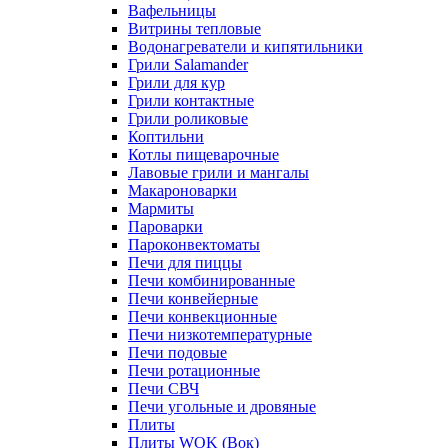
Вафельницы
Витрины тепловые
Водонагреватели и кипятильники
Грили Salamander
Грили для кур
Грили контактные
Грили роликовые
Коптильни
Котлы пищеварочные
Лавовые грили и мангалы
Макароноварки
Мармиты
Пароварки
Пароконвектоматы
Печи для пиццы
Печи комбинированные
Печи конвейерные
Печи конвекционные
Печи низкотемпературные
Печи подовые
Печи ротационные
Печи СВЧ
Печи угольные и дровяные
Плиты
Плиты WOK (Вок)