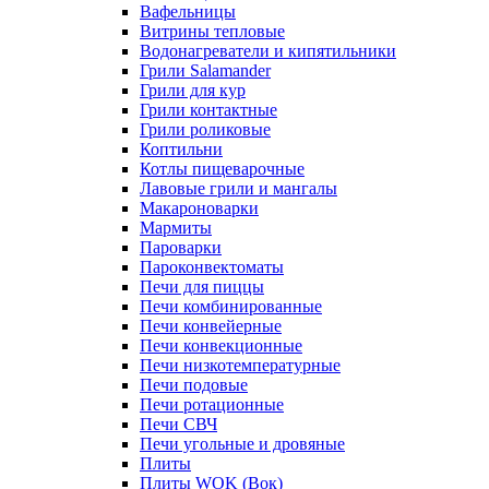
Вафельницы
Витрины тепловые
Водонагреватели и кипятильники
Грили Salamander
Грили для кур
Грили контактные
Грили роликовые
Коптильни
Котлы пищеварочные
Лавовые грили и мангалы
Макароноварки
Мармиты
Пароварки
Пароконвектоматы
Печи для пиццы
Печи комбинированные
Печи конвейерные
Печи конвекционные
Печи низкотемпературные
Печи подовые
Печи ротационные
Печи СВЧ
Печи угольные и дровяные
Плиты
Плиты WOK (Вок)