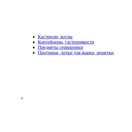
Кастрюли, котлы
Контейнеры, гастроемкости
Предметы сервировки
Противни, лотки для жарки, решетки