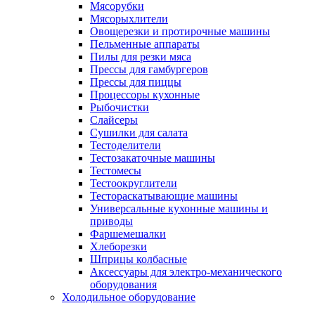
Мясорубки
Мясорыхлители
Овощерезки и протирочные машины
Пельменные аппараты
Пилы для резки мяса
Прессы для гамбургеров
Прессы для пиццы
Процессоры кухонные
Рыбочистки
Слайсеры
Сушилки для салата
Тестоделители
Тестозакаточные машины
Тестомесы
Тестоокруглители
Тестораскатывающие машины
Универсальные кухонные машины и
приводы
Фаршемешалки
Хлеборезки
Шприцы колбасные
Аксессуары для электро-механического
оборудования
Холодильное оборудование