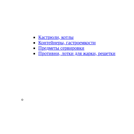
Кастрюли, котлы
Контейнеры, гастроемкости
Предметы сервировки
Противни, лотки для жарки, решетки