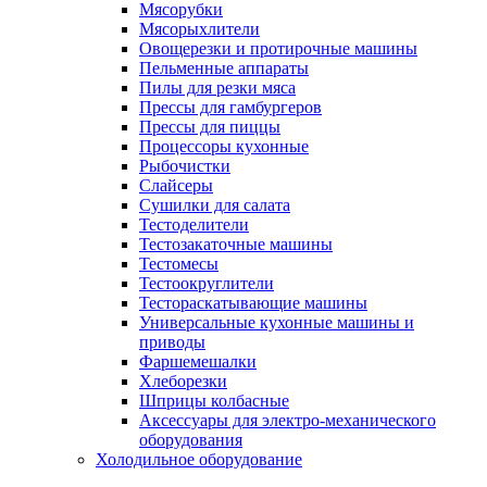
Мясорубки
Мясорыхлители
Овощерезки и протирочные машины
Пельменные аппараты
Пилы для резки мяса
Прессы для гамбургеров
Прессы для пиццы
Процессоры кухонные
Рыбочистки
Слайсеры
Сушилки для салата
Тестоделители
Тестозакаточные машины
Тестомесы
Тестоокруглители
Тестораскатывающие машины
Универсальные кухонные машины и
приводы
Фаршемешалки
Хлеборезки
Шприцы колбасные
Аксессуары для электро-механического
оборудования
Холодильное оборудование