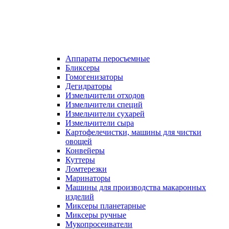
Аппараты перосъемные
Бликсеры
Гомогенизаторы
Дегидраторы
Измельчители отходов
Измельчители специй
Измельчители сухарей
Измельчители сыра
Картофелечистки, машины для чистки
овощей
Конвейеры
Куттеры
Ломтерезки
Маринаторы
Машины для производства макаронных
изделий
Миксеры планетарные
Миксеры ручные
Мукопросеиватели