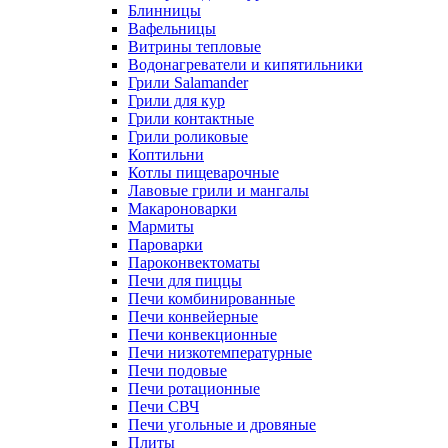
Блинницы
Вафельницы
Витрины тепловые
Водонагреватели и кипятильники
Грили Salamander
Грили для кур
Грили контактные
Грили роликовые
Коптильни
Котлы пищеварочные
Лавовые грили и мангалы
Макароноварки
Мармиты
Пароварки
Пароконвектоматы
Печи для пиццы
Печи комбинированные
Печи конвейерные
Печи конвекционные
Печи низкотемпературные
Печи подовые
Печи ротационные
Печи СВЧ
Печи угольные и дровяные
Плиты