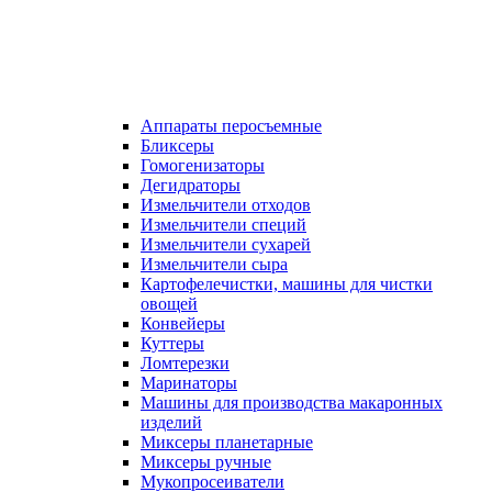
Аппараты перосъемные
Бликсеры
Гомогенизаторы
Дегидраторы
Измельчители отходов
Измельчители специй
Измельчители сухарей
Измельчители сыра
Картофелечистки, машины для чистки
овощей
Конвейеры
Куттеры
Ломтерезки
Маринаторы
Машины для производства макаронных
изделий
Миксеры планетарные
Миксеры ручные
Мукопросеиватели