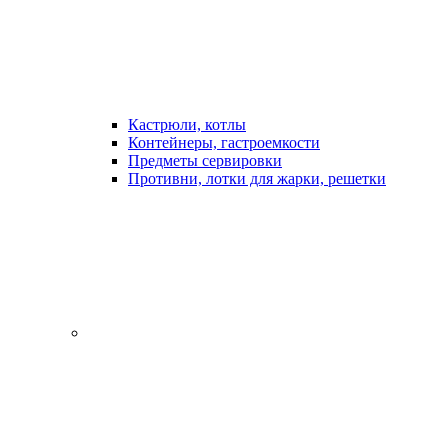
Кастрюли, котлы
Контейнеры, гастроемкости
Предметы сервировки
Противни, лотки для жарки, решетки