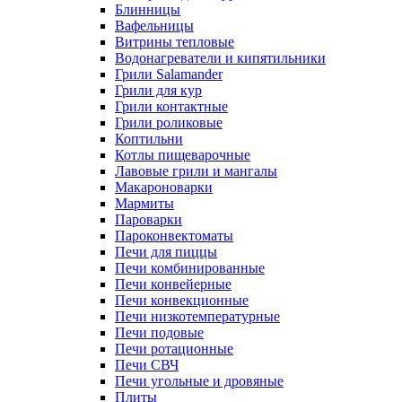
Блинницы
Вафельницы
Витрины тепловые
Водонагреватели и кипятильники
Грили Salamander
Грили для кур
Грили контактные
Грили роликовые
Коптильни
Котлы пищеварочные
Лавовые грили и мангалы
Макароноварки
Мармиты
Пароварки
Пароконвектоматы
Печи для пиццы
Печи комбинированные
Печи конвейерные
Печи конвекционные
Печи низкотемпературные
Печи подовые
Печи ротационные
Печи СВЧ
Печи угольные и дровяные
Плиты