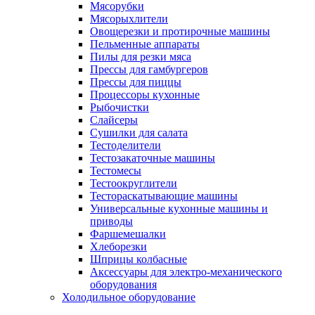
Мясорубки
Мясорыхлители
Овощерезки и протирочные машины
Пельменные аппараты
Пилы для резки мяса
Прессы для гамбургеров
Прессы для пиццы
Процессоры кухонные
Рыбочистки
Слайсеры
Сушилки для салата
Тестоделители
Тестозакаточные машины
Тестомесы
Тестоокруглители
Тестораскатывающие машины
Универсальные кухонные машины и
приводы
Фаршемешалки
Хлеборезки
Шприцы колбасные
Аксессуары для электро-механического
оборудования
Холодильное оборудование