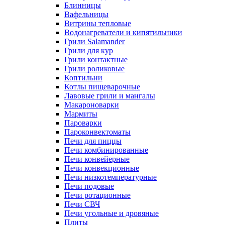
Блинницы
Вафельницы
Витрины тепловые
Водонагреватели и кипятильники
Грили Salamander
Грили для кур
Грили контактные
Грили роликовые
Коптильни
Котлы пищеварочные
Лавовые грили и мангалы
Макароноварки
Мармиты
Пароварки
Пароконвектоматы
Печи для пиццы
Печи комбинированные
Печи конвейерные
Печи конвекционные
Печи низкотемпературные
Печи подовые
Печи ротационные
Печи СВЧ
Печи угольные и дровяные
Плиты