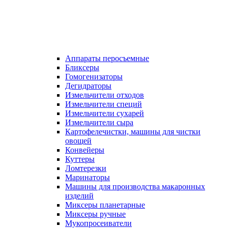
Аппараты перосъемные
Бликсеры
Гомогенизаторы
Дегидраторы
Измельчители отходов
Измельчители специй
Измельчители сухарей
Измельчители сыра
Картофелечистки, машины для чистки
овощей
Конвейеры
Куттеры
Ломтерезки
Маринаторы
Машины для производства макаронных
изделий
Миксеры планетарные
Миксеры ручные
Мукопросеиватели