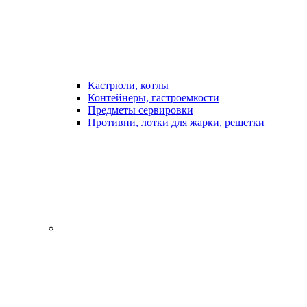
Кастрюли, котлы
Контейнеры, гастроемкости
Предметы сервировки
Противни, лотки для жарки, решетки