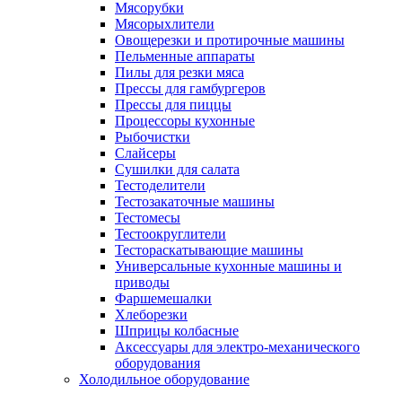
Мясорубки
Мясорыхлители
Овощерезки и протирочные машины
Пельменные аппараты
Пилы для резки мяса
Прессы для гамбургеров
Прессы для пиццы
Процессоры кухонные
Рыбочистки
Слайсеры
Сушилки для салата
Тестоделители
Тестозакаточные машины
Тестомесы
Тестоокруглители
Тестораскатывающие машины
Универсальные кухонные машины и
приводы
Фаршемешалки
Хлеборезки
Шприцы колбасные
Аксессуары для электро-механического
оборудования
Холодильное оборудование