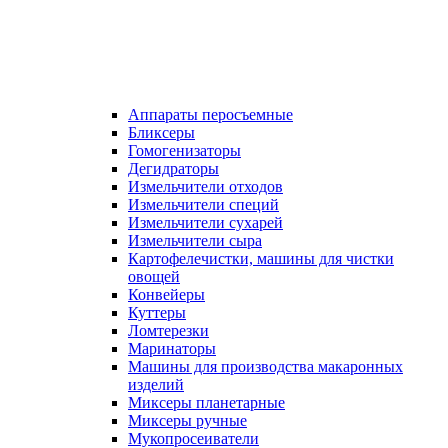
Аппараты перосъемные
Бликсеры
Гомогенизаторы
Дегидраторы
Измельчители отходов
Измельчители специй
Измельчители сухарей
Измельчители сыра
Картофелечистки, машины для чистки
овощей
Конвейеры
Куттеры
Ломтерезки
Маринаторы
Машины для производства макаронных
изделий
Миксеры планетарные
Миксеры ручные
Мукопросеиватели