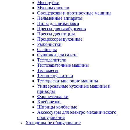
Мясорубки
Мясорыхлители
Овощерезки и протирочные машины
Пельменные аппараты
Пилы для резки мяса
Прессы для гамбургеров
Прессы для пиццы
Процессоры кухонные
Рыбочистки
Слайсеры
Сушилки для салата
Тестоделители
Тестозакаточные машины
Тестомесы
Тестоокруглители
Тестораскатывающие машины
Универсальные кухонные машины и
приводы
Фаршемешалки
Хлеборезки
Шприцы колбасные
Аксессуары для электро-механического
оборудования
Холодильное оборудование