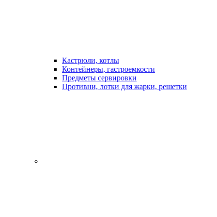
Кастрюли, котлы
Контейнеры, гастроемкости
Предметы сервировки
Противни, лотки для жарки, решетки