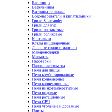
Блинницы
Вафельницы
Витрины тепловые
Водонагреватели и кипятильники
Грили Salamander
Грили для кур
Грили контактные
Грили роликовые
Коптильни
Котлы пищеварочные
Лавовые грили и мангалы
Макароноварки
Мармиты
Пароварки
Пароконвектоматы
Печи для пиццы
Печи комбинированные
Печи конвейерные
Печи конвекционные
Печи низкотемпературные
Печи подовые
Печи ротационные
Печи СВЧ
Печи угольные и дровяные
Плиты