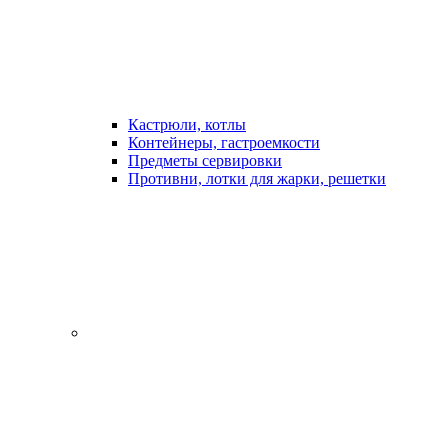
Кастрюли, котлы
Контейнеры, гастроемкости
Предметы сервировки
Противни, лотки для жарки, решетки