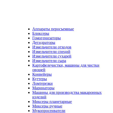
Аппараты перосъемные
Бликсеры
Гомогенизаторы
Дегидраторы
Измельчители отходов
Измельчители специй
Измельчители сухарей
Измельчители сыра
Картофелечистки, машины для чистки
овощей
Конвейеры
Куттеры
Ломтерезки
Маринаторы
Машины для производства макаронных
изделий
Миксеры планетарные
Миксеры ручные
Мукопросеиватели