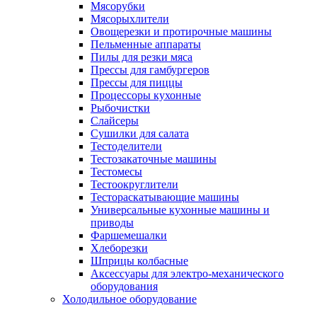
Мясорубки
Мясорыхлители
Овощерезки и протирочные машины
Пельменные аппараты
Пилы для резки мяса
Прессы для гамбургеров
Прессы для пиццы
Процессоры кухонные
Рыбочистки
Слайсеры
Сушилки для салата
Тестоделители
Тестозакаточные машины
Тестомесы
Тестоокруглители
Тестораскатывающие машины
Универсальные кухонные машины и
приводы
Фаршемешалки
Хлеборезки
Шприцы колбасные
Аксессуары для электро-механического
оборудования
Холодильное оборудование