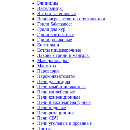
Блинницы
Вафельницы
Витрины тепловые
Водонагреватели и кипятильники
Грили Salamander
Грили для кур
Грили контактные
Грили роликовые
Коптильни
Котлы пищеварочные
Лавовые грили и мангалы
Макароноварки
Мармиты
Пароварки
Пароконвектоматы
Печи для пиццы
Печи комбинированные
Печи конвейерные
Печи конвекционные
Печи низкотемпературные
Печи подовые
Печи ротационные
Печи СВЧ
Печи угольные и дровяные
Плиты