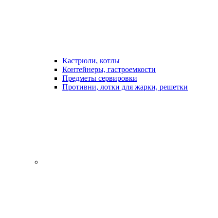
Кастрюли, котлы
Контейнеры, гастроемкости
Предметы сервировки
Противни, лотки для жарки, решетки