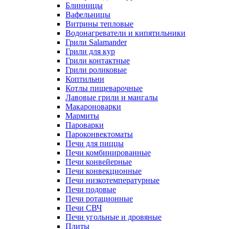
Блинницы
Вафельницы
Витрины тепловые
Водонагреватели и кипятильники
Грили Salamander
Грили для кур
Грили контактные
Грили роликовые
Коптильни
Котлы пищеварочные
Лавовые грили и мангалы
Макароноварки
Мармиты
Пароварки
Пароконвектоматы
Печи для пиццы
Печи комбинированные
Печи конвейерные
Печи конвекционные
Печи низкотемпературные
Печи подовые
Печи ротационные
Печи СВЧ
Печи угольные и дровяные
Плиты