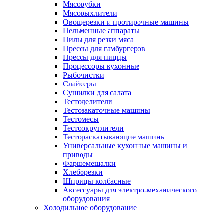
Мясорубки
Мясорыхлители
Овощерезки и протирочные машины
Пельменные аппараты
Пилы для резки мяса
Прессы для гамбургеров
Прессы для пиццы
Процессоры кухонные
Рыбочистки
Слайсеры
Сушилки для салата
Тестоделители
Тестозакаточные машины
Тестомесы
Тестоокруглители
Тестораскатывающие машины
Универсальные кухонные машины и
приводы
Фаршемешалки
Хлеборезки
Шприцы колбасные
Аксессуары для электро-механического
оборудования
Холодильное оборудование