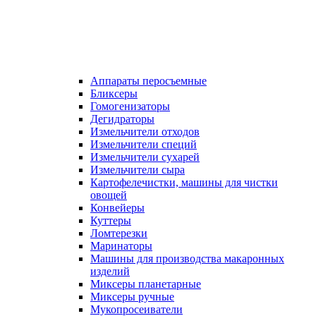
Аппараты перосъемные
Бликсеры
Гомогенизаторы
Дегидраторы
Измельчители отходов
Измельчители специй
Измельчители сухарей
Измельчители сыра
Картофелечистки, машины для чистки
овощей
Конвейеры
Куттеры
Ломтерезки
Маринаторы
Машины для производства макаронных
изделий
Миксеры планетарные
Миксеры ручные
Мукопросеиватели