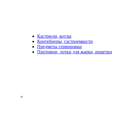
Кастрюли, котлы
Контейнеры, гастроемкости
Предметы сервировки
Противни, лотки для жарки, решетки