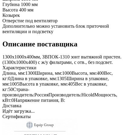
Глубина 1000 мм
Высота 400 мм
Козырек
Отверстие под вентилятор
Дополнительно можно установить блок приточной
вентиляции и подсветку
Описание поставщика
1300х1000х400мм, ЗВПОК-1310 зонт вытяжной пристен.
(1300х1000х400) с ж/у фильтрами, с отв., без подсвет.
Характеристики
Длина, мм:
1300
Ширина, мм:
1000
Высота, мм:
400
Вес,
кг:
0
Длина в упаковке, мм:
1305
Ширина в упаковке,
мм:
1005
Высота в упаковке, мм:
405
Вес в упаковке,
кг:
50
Страна-
производитель:
Россия
Производитель:
Hicold
Мощность,
кВт:
0
Напряжение питания, В:
Доставка
Идёт загрузка...
Сертификаты