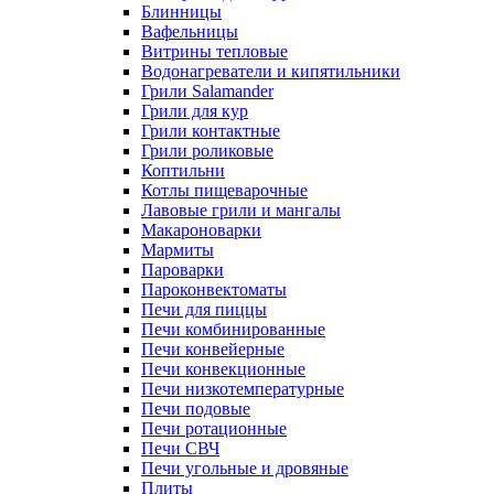
Блинницы
Вафельницы
Витрины тепловые
Водонагреватели и кипятильники
Грили Salamander
Грили для кур
Грили контактные
Грили роликовые
Коптильни
Котлы пищеварочные
Лавовые грили и мангалы
Макароноварки
Мармиты
Пароварки
Пароконвектоматы
Печи для пиццы
Печи комбинированные
Печи конвейерные
Печи конвекционные
Печи низкотемпературные
Печи подовые
Печи ротационные
Печи СВЧ
Печи угольные и дровяные
Плиты