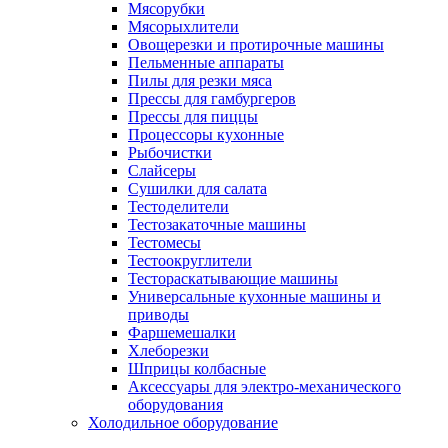
Мясорубки
Мясорыхлители
Овощерезки и протирочные машины
Пельменные аппараты
Пилы для резки мяса
Прессы для гамбургеров
Прессы для пиццы
Процессоры кухонные
Рыбочистки
Слайсеры
Сушилки для салата
Тестоделители
Тестозакаточные машины
Тестомесы
Тестоокруглители
Тестораскатывающие машины
Универсальные кухонные машины и
приводы
Фаршемешалки
Хлеборезки
Шприцы колбасные
Аксессуары для электро-механического
оборудования
Холодильное оборудование