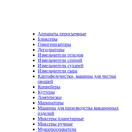
Аппараты перосъемные
Бликсеры
Гомогенизаторы
Дегидраторы
Измельчители отходов
Измельчители специй
Измельчители сухарей
Измельчители сыра
Картофелечистки, машины для чистки
овощей
Конвейеры
Куттеры
Ломтерезки
Маринаторы
Машины для производства макаронных
изделий
Миксеры планетарные
Миксеры ручные
Мукопросеиватели