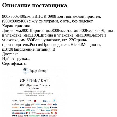
Описание поставщика
900х800х400мм, ЗВПОК-0908 зонт вытяжной пристен.
(900х800х400) с ж/у фильтрами, с отв., без подсвет.
Характеристики
Длина, мм:
900
Ширина, мм:
800
Высота, мм:
400
Вес, кг:
0
Длина
в упаковке, мм:
1180
Ширина в упаковке, мм:
1000
Высота в
упаковке, мм:
680
Вес в упаковке, кг:
122
Страна-
производитель:
Россия
Производитель:
Hicold
Мощность,
кВт:
0
Напряжение питания, В:
Доставка
Идёт загрузка...
Сертификаты