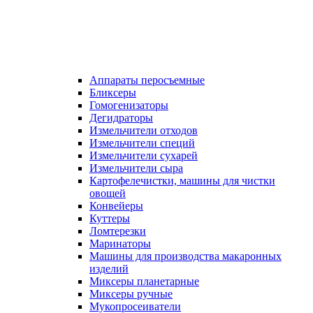
Аппараты перосъемные
Бликсеры
Гомогенизаторы
Дегидраторы
Измельчители отходов
Измельчители специй
Измельчители сухарей
Измельчители сыра
Картофелечистки, машины для чистки
овощей
Конвейеры
Куттеры
Ломтерезки
Маринаторы
Машины для производства макаронных
изделий
Миксеры планетарные
Миксеры ручные
Мукопросеиватели