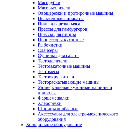
Мясорубки
Мясорыхлители
Овощерезки и протирочные машины
Пельменные аппараты
Пилы для резки мяса
Прессы для гамбургеров
Прессы для пиццы
Процессоры кухонные
Рыбочистки
Слайсеры
Сушилки для салата
Тестоделители
Тестозакаточные машины
Тестомесы
Тестоокруглители
Тестораскатывающие машины
Универсальные кухонные машины и
приводы
Фаршемешалки
Хлеборезки
Шприцы колбасные
Аксессуары для электро-механического
оборудования
Холодильное оборудование