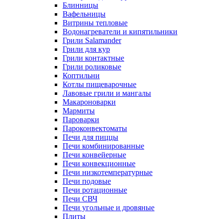
Блинницы
Вафельницы
Витрины тепловые
Водонагреватели и кипятильники
Грили Salamander
Грили для кур
Грили контактные
Грили роликовые
Коптильни
Котлы пищеварочные
Лавовые грили и мангалы
Макароноварки
Мармиты
Пароварки
Пароконвектоматы
Печи для пиццы
Печи комбинированные
Печи конвейерные
Печи конвекционные
Печи низкотемпературные
Печи подовые
Печи ротационные
Печи СВЧ
Печи угольные и дровяные
Плиты