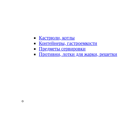
Кастрюли, котлы
Контейнеры, гастроемкости
Предметы сервировки
Противни, лотки для жарки, решетки