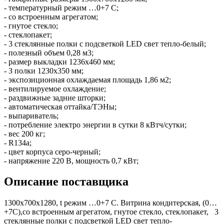
- температурный режим …0+7 С;
- со встроенным агрегатом;
- гнутое стекло;
- стеклопакет;
- 3 стеклянные полки с подсветкой LED свет тепло-белый;
- полезный объем 0,28 м3;
- размер выкладки 1236х460 мм;
- 3 полки 1230х350 мм;
- экспозиционная охлаждаемая площадь 1,86 м2;
- вентилируемое охлаждение;
- раздвижные задние шторки;
- автоматическая оттайка/ТЭНы;
- выпариватель;
- потребление электро энергии в сутки 8 кВтч/сутки;
- вес 200 кг;
- R134а;
- цвет корпуса серо-черный;
- напряжение 220 В, мощность 0,7 кВт;
Описание поставщика
1300х700х1280, t режим …0+7 С. Витрина кондитерская, (0…
+7С),со встроенным агрегатом, гнутое стекло, стеклопакет, 3
стеклянные полки с подсветкой LED свет тепло-