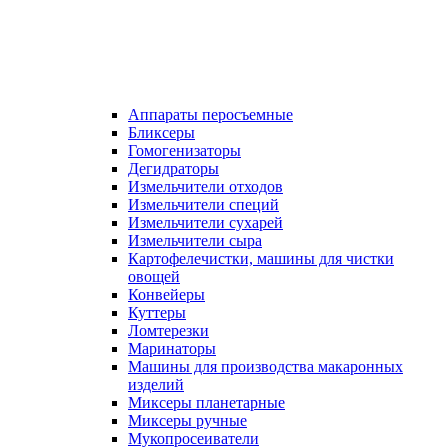
Аппараты перосъемные
Бликсеры
Гомогенизаторы
Дегидраторы
Измельчители отходов
Измельчители специй
Измельчители сухарей
Измельчители сыра
Картофелечистки, машины для чистки
овощей
Конвейеры
Куттеры
Ломтерезки
Маринаторы
Машины для производства макаронных
изделий
Миксеры планетарные
Миксеры ручные
Мукопросеиватели