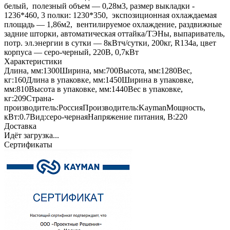
белый, полезный объем — 0,28м3, размер выкладки -
1236*460, 3 полки: 1230*350, экспозиционная охлаждаемая
площадь — 1,86м2, вентилируемое охлаждение, раздвижные
задние шторки, автоматическая оттайка/ТЭНы, выпариватель,
потр. эл.энергии в сутки — 8кВтч/сутки, 200кг, R134а, цвет
корпуса — серо-черный, 220В, 0,7кВт
Характеристики
Длина, мм:
1300
Ширина, мм:
700
Высота, мм:
1280
Вес,
кг:
160
Длина в упаковке, мм:
1450
Ширина в упаковке,
мм:
810
Высота в упаковке, мм:
1440
Вес в упаковке,
кг:
209
Страна-
производитель:
Россия
Производитель:
Kayman
Мощность,
кВт:
0.7
Вид:
серо-черная
Напряжение питания, В:
220
Доставка
Идёт загрузка...
Сертификаты