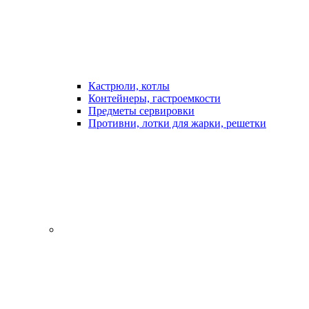
Кастрюли, котлы
Контейнеры, гастроемкости
Предметы сервировки
Противни, лотки для жарки, решетки