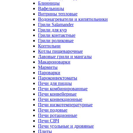
Блинницы
Вафельницы
Витрины тепловые
Водонагреватели и кипятильники
Грили Salamander
Грили для кур
Грили контактные
Грили роликовые
Коптильни
Котлы пищеварочные
Лавовые грили и мангалы
Макароноварки
Мармиты
Пароварки
Пароконвектоматы
Печи для пиццы
Печи комбинированные
Печи конвейерные
Печи конвекционные
Печи низкотемпературные
Печи подовые
Печи ротационные
Печи СВЧ
Печи угольные и дровяные
Плиты