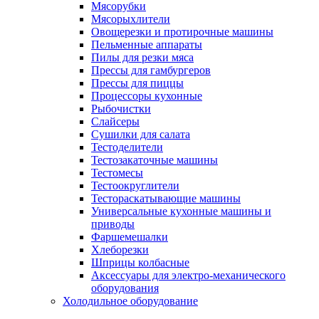
Мясорубки
Мясорыхлители
Овощерезки и протирочные машины
Пельменные аппараты
Пилы для резки мяса
Прессы для гамбургеров
Прессы для пиццы
Процессоры кухонные
Рыбочистки
Слайсеры
Сушилки для салата
Тестоделители
Тестозакаточные машины
Тестомесы
Тестоокруглители
Тестораскатывающие машины
Универсальные кухонные машины и
приводы
Фаршемешалки
Хлеборезки
Шприцы колбасные
Аксессуары для электро-механического
оборудования
Холодильное оборудование