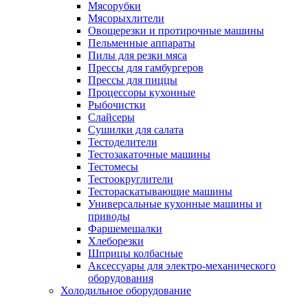
Мясорубки
Мясорыхлители
Овощерезки и протирочные машины
Пельменные аппараты
Пилы для резки мяса
Прессы для гамбургеров
Прессы для пиццы
Процессоры кухонные
Рыбочистки
Слайсеры
Сушилки для салата
Тестоделители
Тестозакаточные машины
Тестомесы
Тестоокруглители
Тестораскатывающие машины
Универсальные кухонные машины и
приводы
Фаршемешалки
Хлеборезки
Шприцы колбасные
Аксессуары для электро-механического
оборудования
Холодильное оборудование