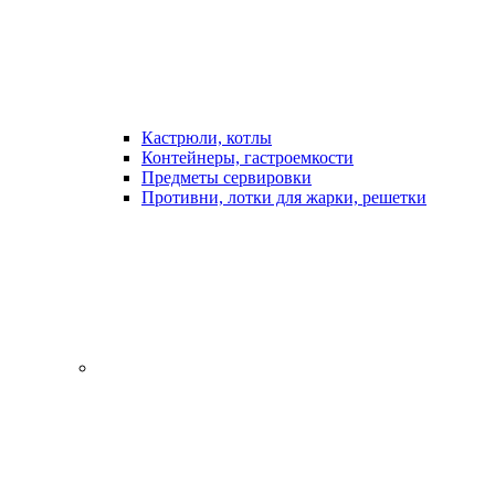
Кастрюли, котлы
Контейнеры, гастроемкости
Предметы сервировки
Противни, лотки для жарки, решетки