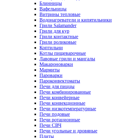
Блинницы
Вафельницы
Витрины тепловые
Водонагреватели и кипятильники
Грили Salamander
Грили для кур
Грили контактные
Грили роликовые
Коптильни
Котлы пищеварочные
Лавовые грили и мангалы
Макароноварки
Мармиты
Пароварки
Пароконвектоматы
Печи для пиццы
Печи комбинированные
Печи конвейерные
Печи конвекционные
Печи низкотемпературные
Печи подовые
Печи ротационные
Печи СВЧ
Печи угольные и дровяные
Плиты