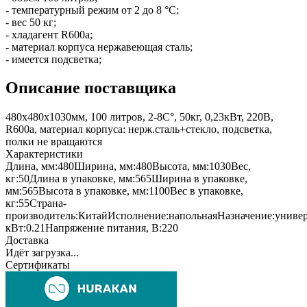
- температурный режим от 2 до 8 °С;
- вес 50 кг;
- хладагент R600a;
- материал корпуса нержавеющая сталь;
- имеется подсветка;
Описание поставщика
480x480x1030мм, 100 литров, 2-8С°, 50кг, 0,23кВт, 220В,
R600a, материал корпуса: нерж.сталь+стекло, подсветка,
полки не вращаются
Характеристики
Длина, мм:
480
Ширина, мм:
480
Высота, мм:
1030
Вес,
кг:
50
Длина в упаковке, мм:
565
Ширина в упаковке,
мм:
565
Высота в упаковке, мм:
1100
Вес в упаковке,
кг:
55
Страна-
производитель:
Китай
Исполнение:
напольная
Назначение:
универ
кВт:
0.21
Напряжение питания, В:
220
Доставка
Идёт загрузка...
Сертификаты