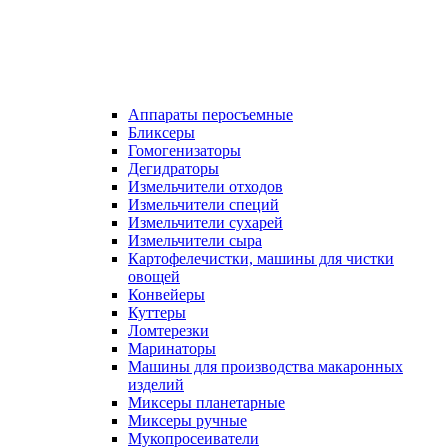
Аппараты перосъемные
Бликсеры
Гомогенизаторы
Дегидраторы
Измельчители отходов
Измельчители специй
Измельчители сухарей
Измельчители сыра
Картофелечистки, машины для чистки
овощей
Конвейеры
Куттеры
Ломтерезки
Маринаторы
Машины для производства макаронных
изделий
Миксеры планетарные
Миксеры ручные
Мукопросеиватели