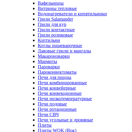
Вафельницы
Витрины тепловые
Водонагреватели и кипятильники
Грили Salamander
Грили для кур
Грили контактные
Грили роликовые
Коптильни
Котлы пищеварочные
Лавовые грили и мангалы
Макароноварки
Мармиты
Пароварки
Пароконвектоматы
Печи для пиццы
Печи комбинированные
Печи конвейерные
Печи конвекционные
Печи низкотемпературные
Печи подовые
Печи ротационные
Печи СВЧ
Печи угольные и дровяные
Плиты
Плиты WOK (Вок)