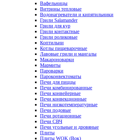
Вафельницы
Витрины тепловые
Водонагреватели и кипятильники
Грили Salamander
Грили для кур
Грили контактные
Грили роликовые
Коптильни
Котлы пищеварочные
Лавовые грили и мангалы
Макароноварки
Мармиты
Пароварки
Пароконвектоматы
Печи для пиццы
Печи комбинированные
Печи конвейерные
Печи конвекционные
Печи низкотемпературные
Печи подовые
Печи ротационные
Печи СВЧ
Печи угольные и дровяные
Плиты
Плиты WOK (Вок)