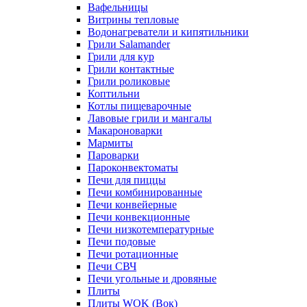
Вафельницы
Витрины тепловые
Водонагреватели и кипятильники
Грили Salamander
Грили для кур
Грили контактные
Грили роликовые
Коптильни
Котлы пищеварочные
Лавовые грили и мангалы
Макароноварки
Мармиты
Пароварки
Пароконвектоматы
Печи для пиццы
Печи комбинированные
Печи конвейерные
Печи конвекционные
Печи низкотемпературные
Печи подовые
Печи ротационные
Печи СВЧ
Печи угольные и дровяные
Плиты
Плиты WOK (Вок)