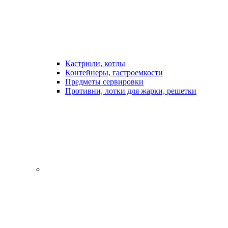
Кастрюли, котлы
Контейнеры, гастроемкости
Предметы сервировки
Противни, лотки для жарки, решетки