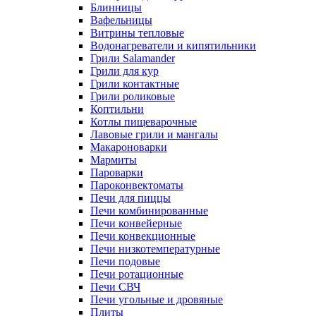
Блинницы
Вафельницы
Витрины тепловые
Водонагреватели и кипятильники
Грили Salamander
Грили для кур
Грили контактные
Грили роликовые
Коптильни
Котлы пищеварочные
Лавовые грили и мангалы
Макароноварки
Мармиты
Пароварки
Пароконвектоматы
Печи для пиццы
Печи комбинированные
Печи конвейерные
Печи конвекционные
Печи низкотемпературные
Печи подовые
Печи ротационные
Печи СВЧ
Печи угольные и дровяные
Плиты