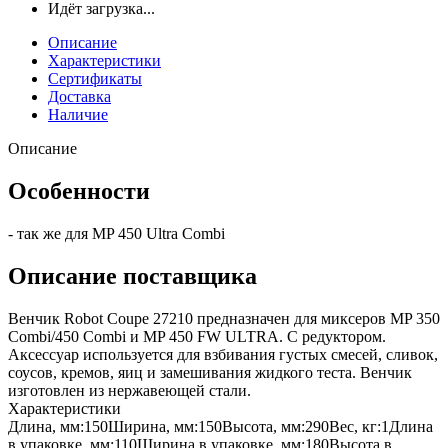
Идёт загрузка...
Описание
Характеристики
Сертификаты
Доставка
Наличие
Описание
Особенности
- так же для MP 450 Ultra Combi
Описание поставщика
Венчик Robot Coupe 27210 предназначен для миксеров MP 350
Combi/450 Combi и MP 450 FW ULTRA. С редуктором.
Аксессуар используется для взбивания густых смесей, сливок,
соусов, кремов, яиц и замешивания жидкого теста. Венчик
изготовлен из нержавеющей стали.
Характеристики
Длина, мм:
150
Ширина, мм:
150
Высота, мм:
290
Вес, кг:
1
Длина
в упаковке, мм:
110
Ширина в упаковке, мм:
180
Высота в