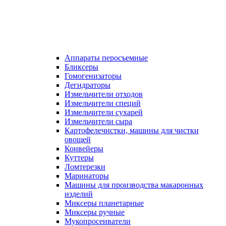
Аппараты перосъемные
Бликсеры
Гомогенизаторы
Дегидраторы
Измельчители отходов
Измельчители специй
Измельчители сухарей
Измельчители сыра
Картофелечистки, машины для чистки
овощей
Конвейеры
Куттеры
Ломтерезки
Маринаторы
Машины для производства макаронных
изделий
Миксеры планетарные
Миксеры ручные
Мукопросеиватели