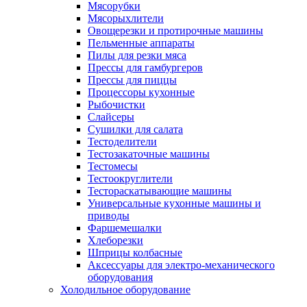
Мясорубки
Мясорыхлители
Овощерезки и протирочные машины
Пельменные аппараты
Пилы для резки мяса
Прессы для гамбургеров
Прессы для пиццы
Процессоры кухонные
Рыбочистки
Слайсеры
Сушилки для салата
Тестоделители
Тестозакаточные машины
Тестомесы
Тестоокруглители
Тестораскатывающие машины
Универсальные кухонные машины и
приводы
Фаршемешалки
Хлеборезки
Шприцы колбасные
Аксессуары для электро-механического
оборудования
Холодильное оборудование