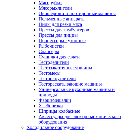
Мясорубки
Мясорыхлители
Овощерезки и протирочные машины
Пельменные аппараты
Пилы для резки мяса
Прессы для гамбургеров
Прессы для пиццы
Процессоры кухонные
Рыбочистки
Слайсеры
Сушилки для салата
Тестоделители
Тестозакаточные машины
Тестомесы
Тестоокруглители
Тестораскатывающие машины
Универсальные кухонные машины и
приводы
Фаршемешалки
Хлеборезки
Шприцы колбасные
Аксессуары для электро-механического
оборудования
Холодильное оборудование