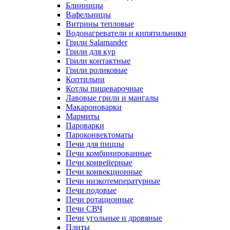
Блинницы
Вафельницы
Витрины тепловые
Водонагреватели и кипятильники
Грили Salamander
Грили для кур
Грили контактные
Грили роликовые
Коптильни
Котлы пищеварочные
Лавовые грили и мангалы
Макароноварки
Мармиты
Пароварки
Пароконвектоматы
Печи для пиццы
Печи комбинированные
Печи конвейерные
Печи конвекционные
Печи низкотемпературные
Печи подовые
Печи ротационные
Печи СВЧ
Печи угольные и дровяные
Плиты