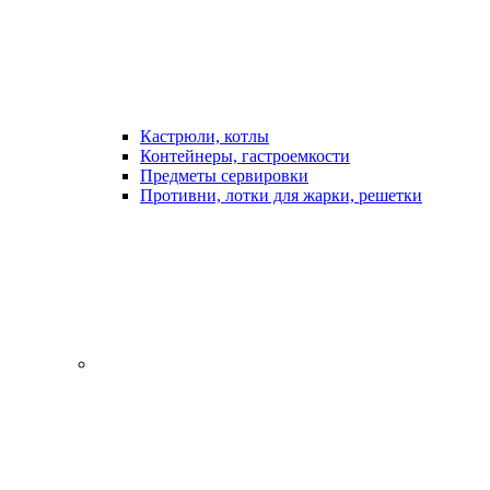
Кастрюли, котлы
Контейнеры, гастроемкости
Предметы сервировки
Противни, лотки для жарки, решетки