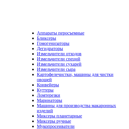
Аппараты перосъемные
Бликсеры
Гомогенизаторы
Дегидраторы
Измельчители отходов
Измельчители специй
Измельчители сухарей
Измельчители сыра
Картофелечистки, машины для чистки
овощей
Конвейеры
Куттеры
Ломтерезки
Маринаторы
Машины для производства макаронных
изделий
Миксеры планетарные
Миксеры ручные
Мукопросеиватели