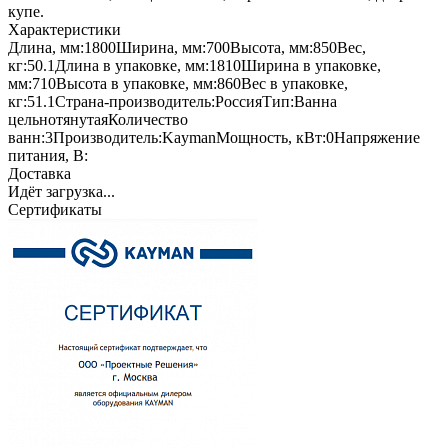
купе.
Характеристики
Длина, мм:
1800
Ширина, мм:
700
Высота, мм:
850
Вес,
кг:
50.1
Длина в упаковке, мм:
1810
Ширина в упаковке,
мм:
710
Высота в упаковке, мм:
860
Вес в упаковке,
кг:
51.1
Страна-производитель:
Россия
Тип:
Ванна
цельнотянутая
Количество
ванн:
3
Производитель:
Kayman
Мощность, кВт:
0
Напряжение
питания, В:
Доставка
Идёт загрузка...
Сертификаты