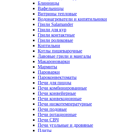
Блинницы
Вафельницы
Витрины тепловые
Водонагреватели и кипятильники
Грили Salamander
Грили для кур
Грили контактные
Грили роликовые
Коптильни
Котлы пищеварочные
Лавовые грили и мангалы
Макароноварки
Мармиты
Пароварки
Пароконвектоматы
Печи для пиццы
Печи комбинированные
Печи конвейерные
Печи конвекционные
Печи низкотемпературные
Печи подовые
Печи ротационные
Печи СВЧ
Печи угольные и дровяные
Плиты