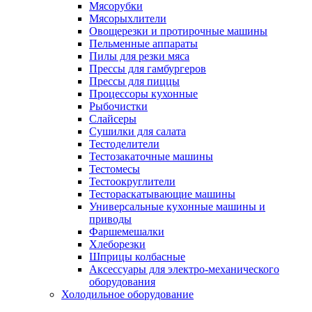
Мясорубки
Мясорыхлители
Овощерезки и протирочные машины
Пельменные аппараты
Пилы для резки мяса
Прессы для гамбургеров
Прессы для пиццы
Процессоры кухонные
Рыбочистки
Слайсеры
Сушилки для салата
Тестоделители
Тестозакаточные машины
Тестомесы
Тестоокруглители
Тестораскатывающие машины
Универсальные кухонные машины и
приводы
Фаршемешалки
Хлеборезки
Шприцы колбасные
Аксессуары для электро-механического
оборудования
Холодильное оборудование