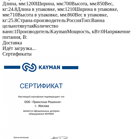
Длина, мм:
1200
Ширина, мм:
700
Высота, мм:
850
Вес,
кг:
24.8
Длина в упаковке, мм:
1210
Ширина в упаковке,
мм:
710
Высота в упаковке, мм:
860
Вес в упаковке,
кг:
25.8
Страна-производитель:
Россия
Тип:
Ванна
цельнотянутая
Количество
ванн:
1
Производитель:
Kayman
Мощность, кВт:
0
Напряжение
питания, В:
Доставка
Идёт загрузка...
Сертификаты