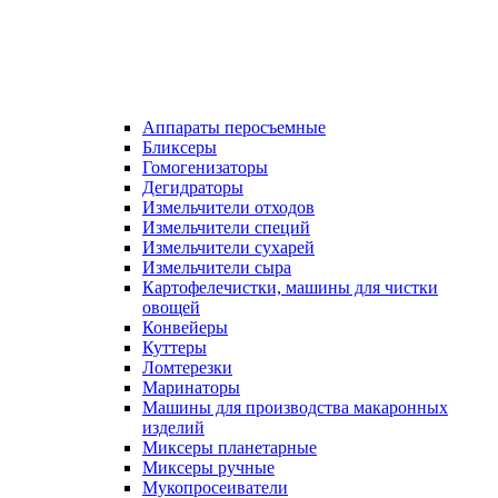
Аппараты перосъемные
Бликсеры
Гомогенизаторы
Дегидраторы
Измельчители отходов
Измельчители специй
Измельчители сухарей
Измельчители сыра
Картофелечистки, машины для чистки
овощей
Конвейеры
Куттеры
Ломтерезки
Маринаторы
Машины для производства макаронных
изделий
Миксеры планетарные
Миксеры ручные
Мукопросеиватели