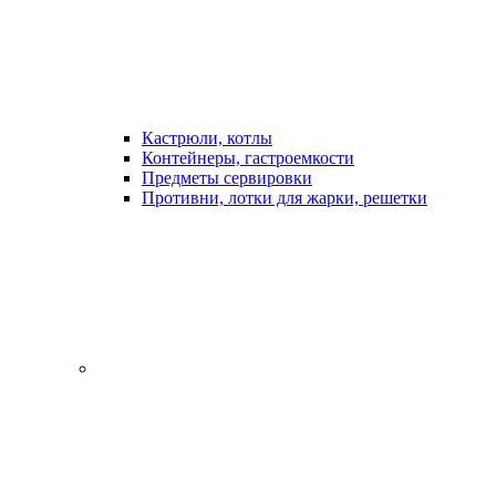
Кастрюли, котлы
Контейнеры, гастроемкости
Предметы сервировки
Противни, лотки для жарки, решетки