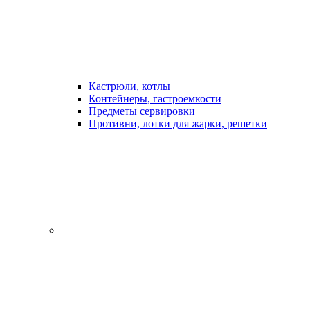
Кастрюли, котлы
Контейнеры, гастроемкости
Предметы сервировки
Противни, лотки для жарки, решетки