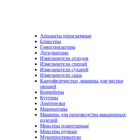
Аппараты перосъемные
Бликсеры
Гомогенизаторы
Дегидраторы
Измельчители отходов
Измельчители специй
Измельчители сухарей
Измельчители сыра
Картофелечистки, машины для чистки
овощей
Конвейеры
Куттеры
Ломтерезки
Маринаторы
Машины для производства макаронных
изделий
Миксеры планетарные
Миксеры ручные
Мукопросеиватели