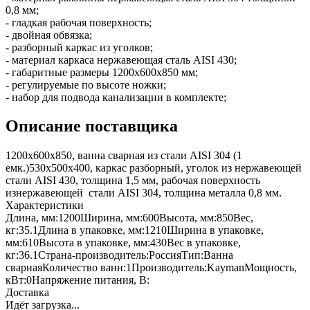
0,8 мм;
- гладкая рабочая поверхность;
- двойная обвязка;
- разборный каркас из уголков;
- материал каркаса нержавеющая сталь AISI 430;
- габаритные размеры 1200х600х850 мм;
- регулируемые по высоте ножки;
- набор для подвода канализации в комплекте;
Описание поставщика
1200х600х850, ванна сварная из стали AISI 304 (1
емк.)530х500х400, каркас разборный, уголок из нержавеющей
стали AISI 430, толщина 1,5 мм, рабочая поверхность
изнержавеющей стали AISI 304, толщина металла 0,8 мм.
Характеристики
Длина, мм:
1200
Ширина, мм:
600
Высота, мм:
850
Вес,
кг:
35.1
Длина в упаковке, мм:
1210
Ширина в упаковке,
мм:
610
Высота в упаковке, мм:
430
Вес в упаковке,
кг:
36.1
Страна-производитель:
Россия
Тип:
Ванна
сварная
Количество ванн:
1
Производитель:
Kayman
Мощность,
кВт:
0
Напряжение питания, В:
Доставка
Идёт загрузка...