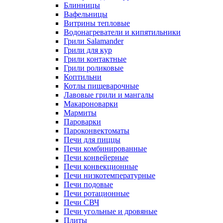
Блинницы
Вафельницы
Витрины тепловые
Водонагреватели и кипятильники
Грили Salamander
Грили для кур
Грили контактные
Грили роликовые
Коптильни
Котлы пищеварочные
Лавовые грили и мангалы
Макароноварки
Мармиты
Пароварки
Пароконвектоматы
Печи для пиццы
Печи комбинированные
Печи конвейерные
Печи конвекционные
Печи низкотемпературные
Печи подовые
Печи ротационные
Печи СВЧ
Печи угольные и дровяные
Плиты