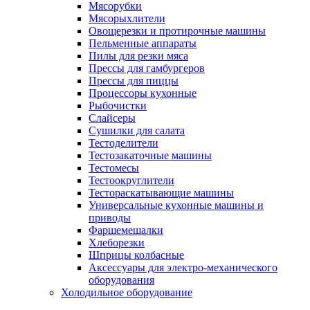
Мясорубки
Мясорыхлители
Овощерезки и протирочные машины
Пельменные аппараты
Пилы для резки мяса
Прессы для гамбургеров
Прессы для пиццы
Процессоры кухонные
Рыбочистки
Слайсеры
Сушилки для салата
Тестоделители
Тестозакаточные машины
Тестомесы
Тестоокруглители
Тестораскатывающие машины
Универсальные кухонные машины и
приводы
Фаршемешалки
Хлеборезки
Шприцы колбасные
Аксессуары для электро-механического
оборудования
Холодильное оборудование