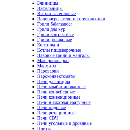
Блинницы
Вафельницы
Витрины тепловые
Водонагреватели и кипятильники
Грили Salamander
Грили для кур
Грили контактные
Грили роликовые
Коптильни
Котлы пищеварочные
Лавовые грили и мангалы
Макароноварки
Мармиты
Пароварки
Пароконвектоматы
Печи для пиццы
Печи комбинированные
Печи конвейерные
Печи конвекционные
Печи низкотемпературные
Печи подовые
Печи ротационные
Печи СВЧ
Печи угольные и дровяные
Плиты