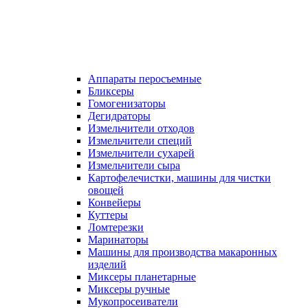
Аппараты перосъемные
Бликсеры
Гомогенизаторы
Дегидраторы
Измельчители отходов
Измельчители специй
Измельчители сухарей
Измельчители сыра
Картофелечистки, машины для чистки
овощей
Конвейеры
Куттеры
Ломтерезки
Маринаторы
Машины для производства макаронных
изделий
Миксеры планетарные
Миксеры ручные
Мукопросеиватели