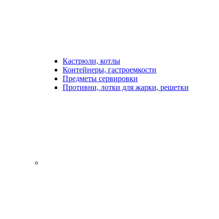
Кастрюли, котлы
Контейнеры, гастроемкости
Предметы сервировки
Противни, лотки для жарки, решетки