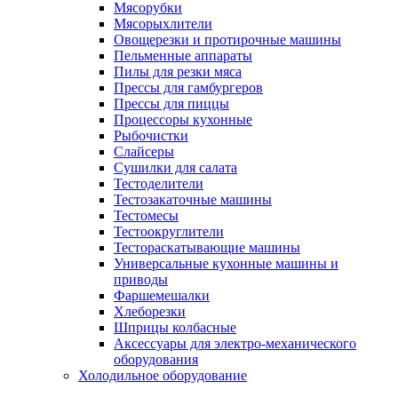
Мясорубки
Мясорыхлители
Овощерезки и протирочные машины
Пельменные аппараты
Пилы для резки мяса
Прессы для гамбургеров
Прессы для пиццы
Процессоры кухонные
Рыбочистки
Слайсеры
Сушилки для салата
Тестоделители
Тестозакаточные машины
Тестомесы
Тестоокруглители
Тестораскатывающие машины
Универсальные кухонные машины и
приводы
Фаршемешалки
Хлеборезки
Шприцы колбасные
Аксессуары для электро-механического
оборудования
Холодильное оборудование