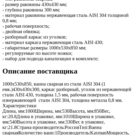
- размер раковины 430х430 мм;
- глубина раковины 300 мм;
- материал раковины нержавеющая сталь AISI 304 толщиной
0,8 мм;
- рабочая поверхность;
- двойная обвязка;
- разборный каркас из уголков;
- материал каркаса нержавеющая сталь AISI 430;
- габаритные размеры 1000х530х850 мм;
- регулируемые по высоте ножки;
- набор для подвода канализации в комплекте;
Описание поставщика
1000х530х850, ванна сварная из стали AISI 304 (1
емк.)430х430х300, каркас разборный, уголок из нержавеющей
стали AISI 430, толщина 1,5 мм, рабочая поверхность
изнержавеющей стали AISI 304, толщина металла 0,8 мм.
Характеристики
Длина, мм:
1000
Ширина, мм:
530
Высота, мм:
850
Вес,
кг:
20.8
Длина в упаковке, мм:
1010
Ширина в упаковке,
мм:
540
Высота в упаковке, мм:
330
Вес в упаковке,
кг:
21.8
Страна-производитель:
Россия
Тип:
Ванна
сварная
Количество ванн:
1
Производитель:
Kayman
Мощность,