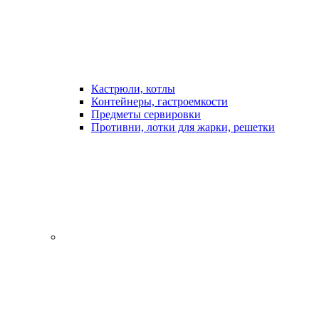
Кастрюли, котлы
Контейнеры, гастроемкости
Предметы сервировки
Противни, лотки для жарки, решетки