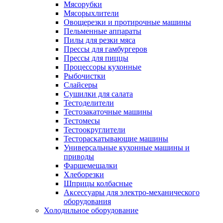
Мясорубки
Мясорыхлители
Овощерезки и протирочные машины
Пельменные аппараты
Пилы для резки мяса
Прессы для гамбургеров
Прессы для пиццы
Процессоры кухонные
Рыбочистки
Слайсеры
Сушилки для салата
Тестоделители
Тестозакаточные машины
Тестомесы
Тестоокруглители
Тестораскатывающие машины
Универсальные кухонные машины и
приводы
Фаршемешалки
Хлеборезки
Шприцы колбасные
Аксессуары для электро-механического
оборудования
Холодильное оборудование