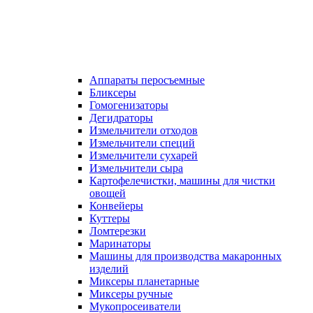
Аппараты перосъемные
Бликсеры
Гомогенизаторы
Дегидраторы
Измельчители отходов
Измельчители специй
Измельчители сухарей
Измельчители сыра
Картофелечистки, машины для чистки
овощей
Конвейеры
Куттеры
Ломтерезки
Маринаторы
Машины для производства макаронных
изделий
Миксеры планетарные
Миксеры ручные
Мукопросеиватели