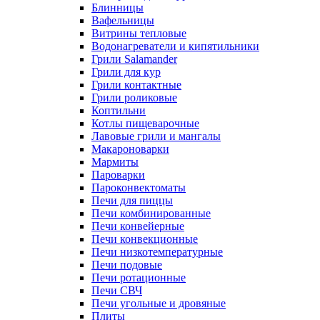
Блинницы
Вафельницы
Витрины тепловые
Водонагреватели и кипятильники
Грили Salamander
Грили для кур
Грили контактные
Грили роликовые
Коптильни
Котлы пищеварочные
Лавовые грили и мангалы
Макароноварки
Мармиты
Пароварки
Пароконвектоматы
Печи для пиццы
Печи комбинированные
Печи конвейерные
Печи конвекционные
Печи низкотемпературные
Печи подовые
Печи ротационные
Печи СВЧ
Печи угольные и дровяные
Плиты