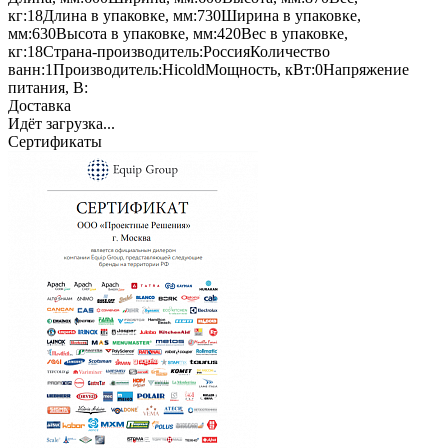
кг:
18
Длина в упаковке, мм:
730
Ширина в упаковке,
мм:
630
Высота в упаковке, мм:
420
Вес в упаковке,
кг:
18
Страна-производитель:
Россия
Количество
ванн:
1
Производитель:
Hicold
Мощность, кВт:
0
Напряжение
питания, В:
Доставка
Идёт загрузка...
Сертификаты