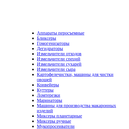
Аппараты перосъемные
Бликсеры
Гомогенизаторы
Дегидраторы
Измельчители отходов
Измельчители специй
Измельчители сухарей
Измельчители сыра
Картофелечистки, машины для чистки
овощей
Конвейеры
Куттеры
Ломтерезки
Маринаторы
Машины для производства макаронных
изделий
Миксеры планетарные
Миксеры ручные
Мукопросеиватели