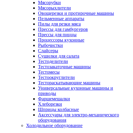
Мясорубки
Мясорыхлители
Овощерезки и протирочные машины
Пельменные аппараты
Пилы для резки мяса
Прессы для гамбургеров
Прессы для пиццы
Процессоры кухонные
Рыбочистки
Слайсеры
Сушилки для салата
Тестоделители
Тестозакаточные машины
Тестомесы
Тестоокруглители
Тестораскатывающие машины
Универсальные кухонные машины и
приводы
Фаршемешалки
Хлеборезки
Шприцы колбасные
Аксессуары для электро-механического
оборудования
Холодильное оборудование