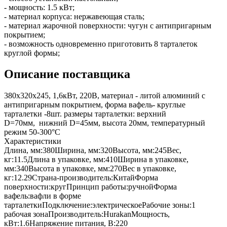
- мощность: 1.5 кВт;
- материал корпуса: нержавеющая сталь;
- материал жарочной поверхности: чугун с антипригарным
покрытием;
- возможность одновременно приготовить 8 тарталеток
круглой формы;
Описание поставщика
380x320x245, 1,6кВт, 220В, материал - литой алюминий с
антипригарным покрытием, форма вафель- круглые
тарталетки -8шт. размеры тарталетки: верхний
D=70мм, нижний D=45мм, высота 20мм, температурный
режим 50-300°C
Характеристики
Длина, мм:
380
Ширина, мм:
320
Высота, мм:
245
Вес,
кг:
11.5
Длина в упаковке, мм:
410
Ширина в упаковке,
мм:
340
Высота в упаковке, мм:
270
Вес в упаковке,
кг:
12.29
Страна-производитель:
Китай
Форма
поверхности:
круг
Принцип работы:
ручной
Форма
вафель:
вафли в форме
тарталетки
Подключение:
электрическое
Рабочие зоны:
1
рабочая зона
Производитель:
Hurakan
Мощность,
кВт:
1.6
Напряжение питания, В:
220