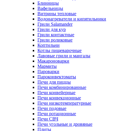
Блинницы
Вафельницы
Витрины тепловые
Водонагреватели и кипятильники
Грили Salamander
Грили для кур
Грили контактные
Грили роликовые
Коптильни
Котлы пищеварочные
Лавовые грили и мангалы
Макароноварки
Мармиты
Пароварки
Пароконвектоматы
Печи для пиццы
Печи комбинированные
Печи конвейерные
Печи конвекционные
Печи низкотемпературные
Печи подовые
Печи ротационные
Печи СВЧ
Печи угольные и дровяные
Плиты