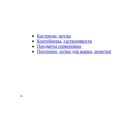
Кастрюли, котлы
Контейнеры, гастроемкости
Предметы сервировки
Противни, лотки для жарки, решетки