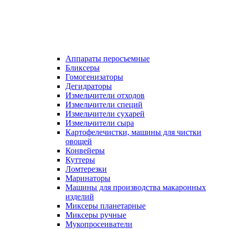
Аппараты перосъемные
Бликсеры
Гомогенизаторы
Дегидраторы
Измельчители отходов
Измельчители специй
Измельчители сухарей
Измельчители сыра
Картофелечистки, машины для чистки
овощей
Конвейеры
Куттеры
Ломтерезки
Маринаторы
Машины для производства макаронных
изделий
Миксеры планетарные
Миксеры ручные
Мукопросеиватели