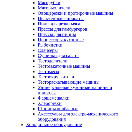
Мясорубки
Мясорыхлители
Овощерезки и протирочные машины
Пельменные аппараты
Пилы для резки мяса
Прессы для гамбургеров
Прессы для пиццы
Процессоры кухонные
Рыбочистки
Слайсеры
Сушилки для салата
Тестоделители
Тестозакаточные машины
Тестомесы
Тестоокруглители
Тестораскатывающие машины
Универсальные кухонные машины и
приводы
Фаршемешалки
Хлеборезки
Шприцы колбасные
Аксессуары для электро-механического
оборудования
Холодильное оборудование