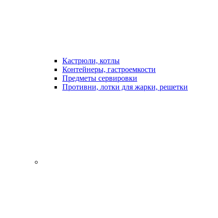
Кастрюли, котлы
Контейнеры, гастроемкости
Предметы сервировки
Противни, лотки для жарки, решетки