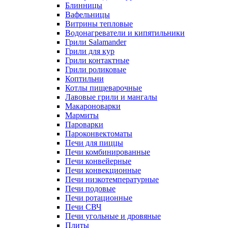
Блинницы
Вафельницы
Витрины тепловые
Водонагреватели и кипятильники
Грили Salamander
Грили для кур
Грили контактные
Грили роликовые
Коптильни
Котлы пищеварочные
Лавовые грили и мангалы
Макароноварки
Мармиты
Пароварки
Пароконвектоматы
Печи для пиццы
Печи комбинированные
Печи конвейерные
Печи конвекционные
Печи низкотемпературные
Печи подовые
Печи ротационные
Печи СВЧ
Печи угольные и дровяные
Плиты