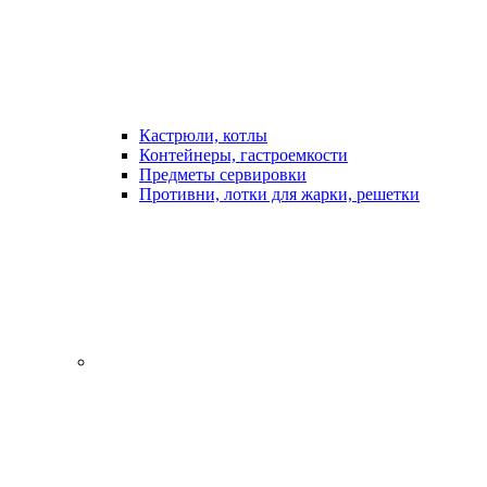
Кастрюли, котлы
Контейнеры, гастроемкости
Предметы сервировки
Противни, лотки для жарки, решетки