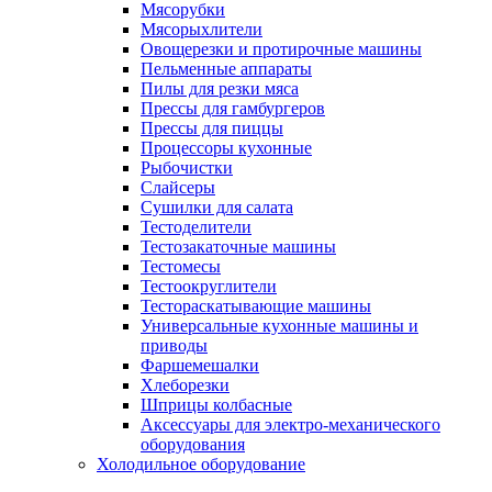
Мясорубки
Мясорыхлители
Овощерезки и протирочные машины
Пельменные аппараты
Пилы для резки мяса
Прессы для гамбургеров
Прессы для пиццы
Процессоры кухонные
Рыбочистки
Слайсеры
Сушилки для салата
Тестоделители
Тестозакаточные машины
Тестомесы
Тестоокруглители
Тестораскатывающие машины
Универсальные кухонные машины и
приводы
Фаршемешалки
Хлеборезки
Шприцы колбасные
Аксессуары для электро-механического
оборудования
Холодильное оборудование