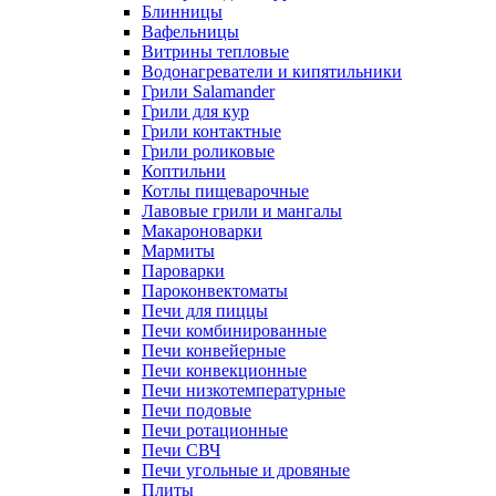
Блинницы
Вафельницы
Витрины тепловые
Водонагреватели и кипятильники
Грили Salamander
Грили для кур
Грили контактные
Грили роликовые
Коптильни
Котлы пищеварочные
Лавовые грили и мангалы
Макароноварки
Мармиты
Пароварки
Пароконвектоматы
Печи для пиццы
Печи комбинированные
Печи конвейерные
Печи конвекционные
Печи низкотемпературные
Печи подовые
Печи ротационные
Печи СВЧ
Печи угольные и дровяные
Плиты