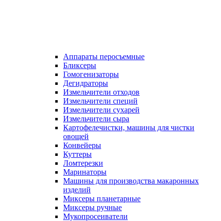
Аппараты перосъемные
Бликсеры
Гомогенизаторы
Дегидраторы
Измельчители отходов
Измельчители специй
Измельчители сухарей
Измельчители сыра
Картофелечистки, машины для чистки
овощей
Конвейеры
Куттеры
Ломтерезки
Маринаторы
Машины для производства макаронных
изделий
Миксеры планетарные
Миксеры ручные
Мукопросеиватели