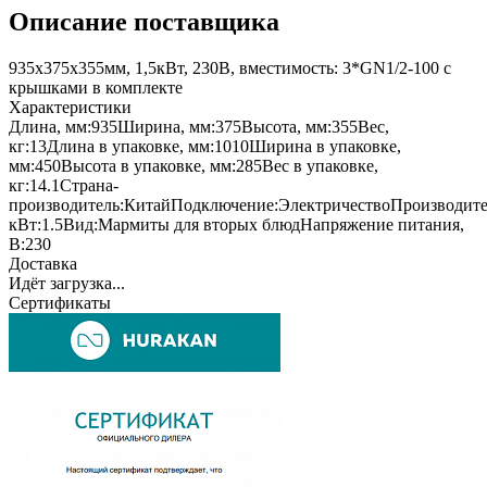
Описание поставщика
935x375x355мм, 1,5кВт, 230В, вместимость: 3*GN1/2-100 с
крышками в комплекте
Характеристики
Длина, мм:
935
Ширина, мм:
375
Высота, мм:
355
Вес,
кг:
13
Длина в упаковке, мм:
1010
Ширина в упаковке,
мм:
450
Высота в упаковке, мм:
285
Вес в упаковке,
кг:
14.1
Страна-
производитель:
Китай
Подключение:
Электричество
Производите
кВт:
1.5
Вид:
Мармиты для вторых блюд
Напряжение питания,
В:
230
Доставка
Идёт загрузка...
Сертификаты