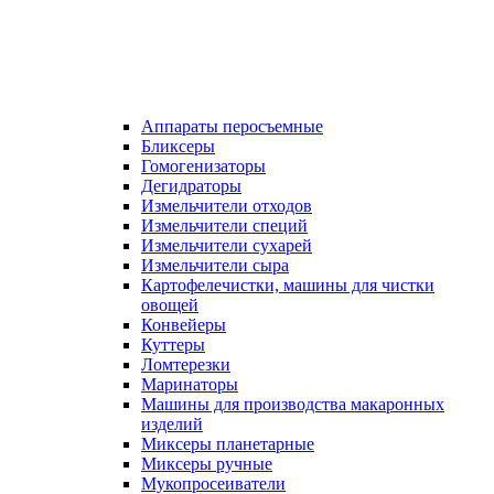
Аппараты перосъемные
Бликсеры
Гомогенизаторы
Дегидраторы
Измельчители отходов
Измельчители специй
Измельчители сухарей
Измельчители сыра
Картофелечистки, машины для чистки
овощей
Конвейеры
Куттеры
Ломтерезки
Маринаторы
Машины для производства макаронных
изделий
Миксеры планетарные
Миксеры ручные
Мукопросеиватели