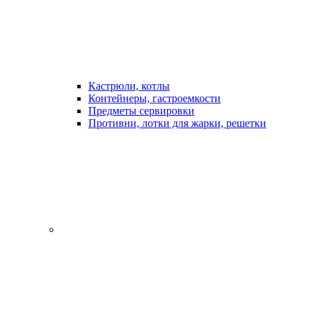
Кастрюли, котлы
Контейнеры, гастроемкости
Предметы сервировки
Противни, лотки для жарки, решетки