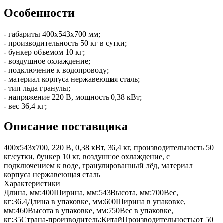
Особенности
- габариты 400х543х700 мм;
- производительность 50 кг в сутки;
- бункер объемом 10 кг;
- воздушное охлаждение;
- подключение к водопроводу;
- материал корпуса нержавеющая сталь;
- тип льда гранулы;
- напряжение 220 В, мощность 0,38 кВт;
- вес 36,4 кг;
Описание поставщика
400х543х700, 220 В, 0,38 кВт, 36,4 кг, производительность 50
кг/сутки, бункер 10 кг, воздушное охлаждение, с
подключением к воде, гранулированный лёд, материал
корпуса нержавеющая сталь
Характеристики
Длина, мм:
400
Ширина, мм:
543
Высота, мм:
700
Вес,
кг:
36.4
Длина в упаковке, мм:
600
Ширина в упаковке,
мм:
460
Высота в упаковке, мм:
750
Вес в упаковке,
кг:
35
Страна-производитель:
Китай
Производительность:
от 50