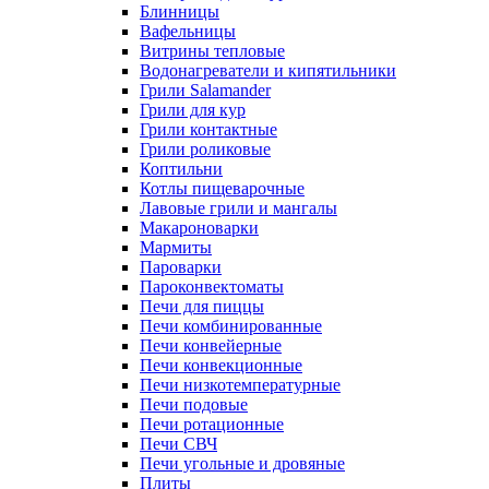
Блинницы
Вафельницы
Витрины тепловые
Водонагреватели и кипятильники
Грили Salamander
Грили для кур
Грили контактные
Грили роликовые
Коптильни
Котлы пищеварочные
Лавовые грили и мангалы
Макароноварки
Мармиты
Пароварки
Пароконвектоматы
Печи для пиццы
Печи комбинированные
Печи конвейерные
Печи конвекционные
Печи низкотемпературные
Печи подовые
Печи ротационные
Печи СВЧ
Печи угольные и дровяные
Плиты