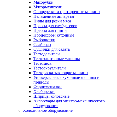
Мясорубки
Мясорыхлители
Овощерезки и протирочные машины
Пельменные аппараты
Пилы для резки мяса
Прессы для гамбургеров
Прессы для пиццы
Процессоры кухонные
Рыбочистки
Слайсеры
Сушилки для салата
Тестоделители
Тестозакаточные машины
Тестомесы
Тестоокруглители
Тестораскатывающие машины
Универсальные кухонные машины и
приводы
Фаршемешалки
Хлеборезки
Шприцы колбасные
Аксессуары для электро-механического
оборудования
Холодильное оборудование