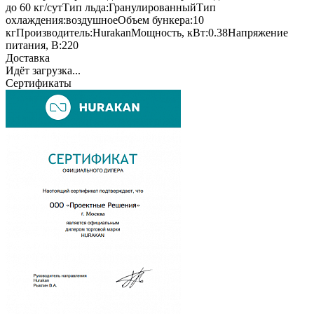
до 60 кг/сут
Тип льда:
Гранулированный
Тип
охлаждения:
воздушное
Объем бункера:
10
кг
Производитель:
Hurakan
Мощность, кВт:
0.38
Напряжение
питания, В:
220
Доставка
Идёт загрузка...
Сертификаты