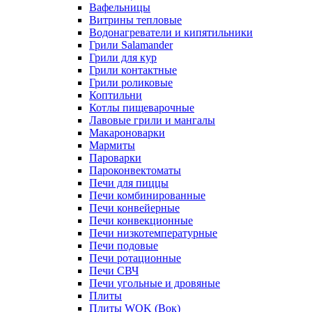
Вафельницы
Витрины тепловые
Водонагреватели и кипятильники
Грили Salamander
Грили для кур
Грили контактные
Грили роликовые
Коптильни
Котлы пищеварочные
Лавовые грили и мангалы
Макароноварки
Мармиты
Пароварки
Пароконвектоматы
Печи для пиццы
Печи комбинированные
Печи конвейерные
Печи конвекционные
Печи низкотемпературные
Печи подовые
Печи ротационные
Печи СВЧ
Печи угольные и дровяные
Плиты
Плиты WOK (Вок)