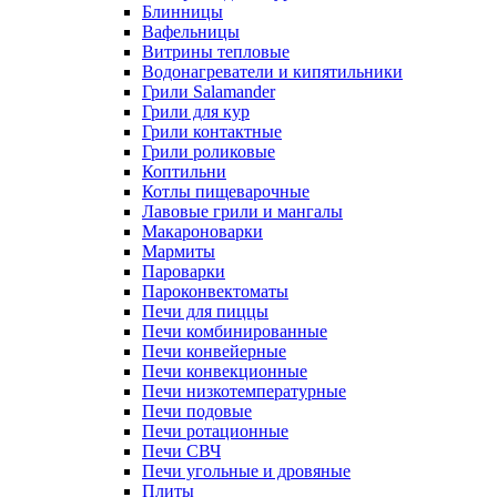
Блинницы
Вафельницы
Витрины тепловые
Водонагреватели и кипятильники
Грили Salamander
Грили для кур
Грили контактные
Грили роликовые
Коптильни
Котлы пищеварочные
Лавовые грили и мангалы
Макароноварки
Мармиты
Пароварки
Пароконвектоматы
Печи для пиццы
Печи комбинированные
Печи конвейерные
Печи конвекционные
Печи низкотемпературные
Печи подовые
Печи ротационные
Печи СВЧ
Печи угольные и дровяные
Плиты