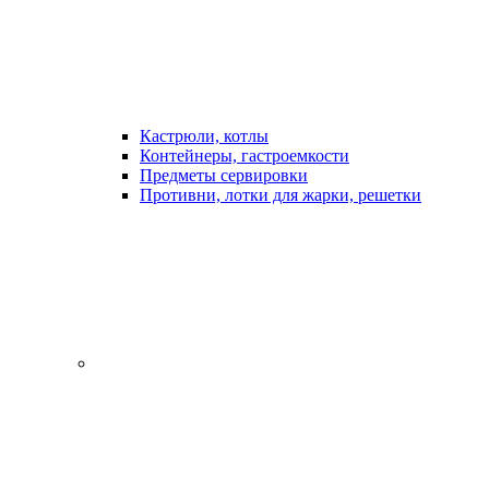
Кастрюли, котлы
Контейнеры, гастроемкости
Предметы сервировки
Противни, лотки для жарки, решетки