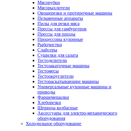
Мясорубки
Мясорыхлители
Овощерезки и протирочные машины
Пельменные аппараты
Пилы для резки мяса
Прессы для гамбургеров
Прессы для пиццы
Процессоры кухонные
Рыбочистки
Слайсеры
Сушилки для салата
Тестоделители
Тестозакаточные машины
Тестомесы
Тестоокруглители
Тестораскатывающие машины
Универсальные кухонные машины и
приводы
Фаршемешалки
Хлеборезки
Шприцы колбасные
Аксессуары для электро-механического
оборудования
Холодильное оборудование