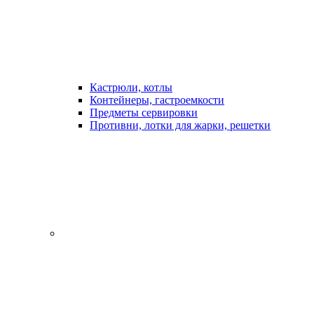
Кастрюли, котлы
Контейнеры, гастроемкости
Предметы сервировки
Противни, лотки для жарки, решетки