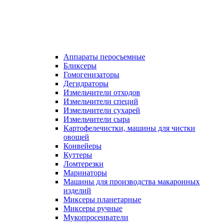
Аппараты перосъемные
Бликсеры
Гомогенизаторы
Дегидраторы
Измельчители отходов
Измельчители специй
Измельчители сухарей
Измельчители сыра
Картофелечистки, машины для чистки
овощей
Конвейеры
Куттеры
Ломтерезки
Маринаторы
Машины для производства макаронных
изделий
Миксеры планетарные
Миксеры ручные
Мукопросеиватели