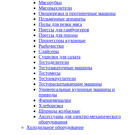
Мясорубки
Мясорыхлители
Овощерезки и протирочные машины
Пельменные аппараты
Пилы для резки мяса
Прессы для гамбургеров
Прессы для пиццы
Процессоры кухонные
Рыбочистки
Слайсеры
Сушилки для салата
Тестоделители
Тестозакаточные машины
Тестомесы
Тестоокруглители
Тестораскатывающие машины
Универсальные кухонные машины и
приводы
Фаршемешалки
Хлеборезки
Шприцы колбасные
Аксессуары для электро-механического
оборудования
Холодильное оборудование