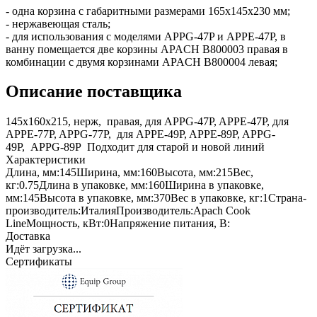
- одна корзина с габаритными размерами 165х145х230 мм;
- нержавеющая сталь;
- для использования с моделями APPG-47P и APPE-47P, в
ванну помещается две корзины APACH B800003 правая в
комбинации с двумя корзинами APACH B800004 левая;
Описание поставщика
145x160x215, нерж, правая, для APPG-47P, APPE-47P, для
APPE-77P, APPG-77P, для APPE-49P, APPE-89P, APPG-
49P, APPG-89P Подходит для старой и новой линий
Характеристики
Длина, мм:
145
Ширина, мм:
160
Высота, мм:
215
Вес,
кг:
0.75
Длина в упаковке, мм:
160
Ширина в упаковке,
мм:
145
Высота в упаковке, мм:
370
Вес в упаковке, кг:
1
Страна-
производитель:
Италия
Производитель:
Apach Cook
Line
Мощность, кВт:
0
Напряжение питания, В:
Доставка
Идёт загрузка...
Сертификаты