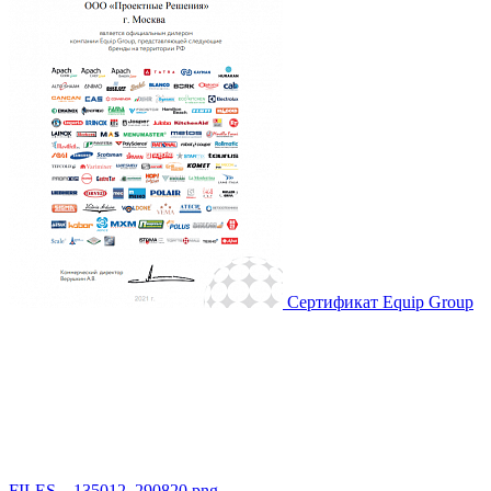
Сертификат Equip Group
FILES__135012_290820.png