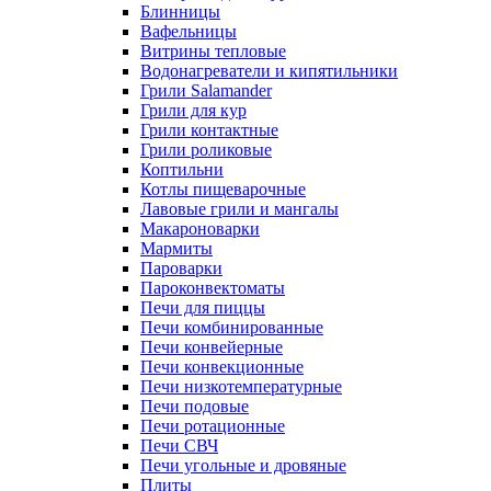
Блинницы
Вафельницы
Витрины тепловые
Водонагреватели и кипятильники
Грили Salamander
Грили для кур
Грили контактные
Грили роликовые
Коптильни
Котлы пищеварочные
Лавовые грили и мангалы
Макароноварки
Мармиты
Пароварки
Пароконвектоматы
Печи для пиццы
Печи комбинированные
Печи конвейерные
Печи конвекционные
Печи низкотемпературные
Печи подовые
Печи ротационные
Печи СВЧ
Печи угольные и дровяные
Плиты