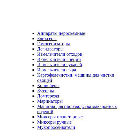
Аппараты перосъемные
Бликсеры
Гомогенизаторы
Дегидраторы
Измельчители отходов
Измельчители специй
Измельчители сухарей
Измельчители сыра
Картофелечистки, машины для чистки
овощей
Конвейеры
Куттеры
Ломтерезки
Маринаторы
Машины для производства макаронных
изделий
Миксеры планетарные
Миксеры ручные
Мукопросеиватели