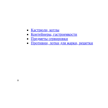
Кастрюли, котлы
Контейнеры, гастроемкости
Предметы сервировки
Противни, лотки для жарки, решетки