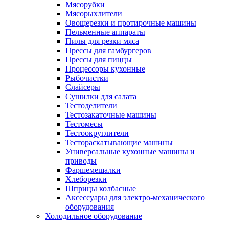
Мясорубки
Мясорыхлители
Овощерезки и протирочные машины
Пельменные аппараты
Пилы для резки мяса
Прессы для гамбургеров
Прессы для пиццы
Процессоры кухонные
Рыбочистки
Слайсеры
Сушилки для салата
Тестоделители
Тестозакаточные машины
Тестомесы
Тестоокруглители
Тестораскатывающие машины
Универсальные кухонные машины и
приводы
Фаршемешалки
Хлеборезки
Шприцы колбасные
Аксессуары для электро-механического
оборудования
Холодильное оборудование