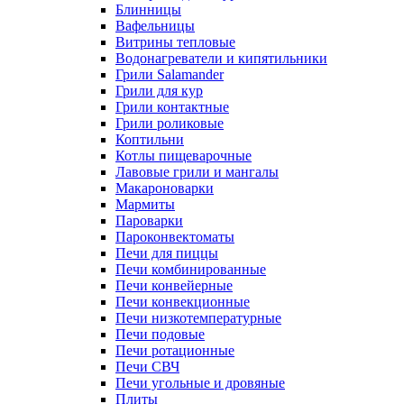
Блинницы
Вафельницы
Витрины тепловые
Водонагреватели и кипятильники
Грили Salamander
Грили для кур
Грили контактные
Грили роликовые
Коптильни
Котлы пищеварочные
Лавовые грили и мангалы
Макароноварки
Мармиты
Пароварки
Пароконвектоматы
Печи для пиццы
Печи комбинированные
Печи конвейерные
Печи конвекционные
Печи низкотемпературные
Печи подовые
Печи ротационные
Печи СВЧ
Печи угольные и дровяные
Плиты