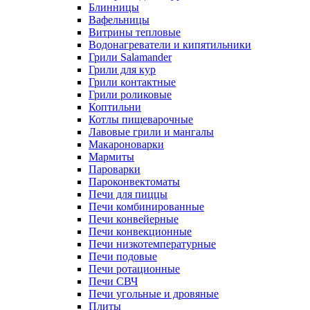
Блинницы
Вафельницы
Витрины тепловые
Водонагреватели и кипятильники
Грили Salamander
Грили для кур
Грили контактные
Грили роликовые
Коптильни
Котлы пищеварочные
Лавовые грили и мангалы
Макароноварки
Мармиты
Пароварки
Пароконвектоматы
Печи для пиццы
Печи комбинированные
Печи конвейерные
Печи конвекционные
Печи низкотемпературные
Печи подовые
Печи ротационные
Печи СВЧ
Печи угольные и дровяные
Плиты