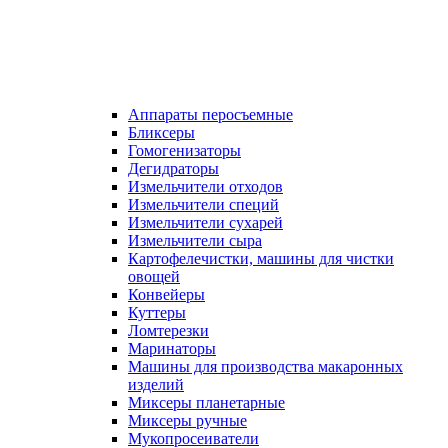
Аппараты перосъемные
Бликсеры
Гомогенизаторы
Дегидраторы
Измельчители отходов
Измельчители специй
Измельчители сухарей
Измельчители сыра
Картофелечистки, машины для чистки
овощей
Конвейеры
Куттеры
Ломтерезки
Маринаторы
Машины для производства макаронных
изделий
Миксеры планетарные
Миксеры ручные
Мукопросеиватели