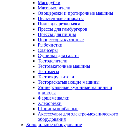
Мясорубки
Мясорыхлители
Овощерезки и протирочные машины
Пельменные аппараты
Пилы для резки мяса
Прессы для гамбургеров
Прессы для пиццы
Процессоры кухонные
Рыбочистки
Слайсеры
Сушилки для салата
Тестоделители
Тестозакаточные машины
Тестомесы
Тестоокруглители
Тестораскатывающие машины
Универсальные кухонные машины и
приводы
Фаршемешалки
Хлеборезки
Шприцы колбасные
Аксессуары для электро-механического
оборудования
Холодильное оборудование