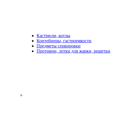
Кастрюли, котлы
Контейнеры, гастроемкости
Предметы сервировки
Противни, лотки для жарки, решетки