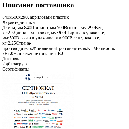
Описание поставщика
840х500х290, акриловый пластик
Характеристики
Длина, мм:
840
Ширина, мм:
500
Высота, мм:
290
Вес,
кг:
2.3
Длина в упаковке, мм:
300
Ширина в упаковке,
мм:
500
Высота в упаковке, мм:
900
Вес в упаковке,
кг:
2.25
Страна-
производитель:
Финляндия
Производитель:
KT
Мощность,
кВт:
0
Напряжение питания, В:
0
Доставка
Идёт загрузка...
Сертификаты