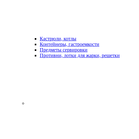
Кастрюли, котлы
Контейнеры, гастроемкости
Предметы сервировки
Противни, лотки для жарки, решетки