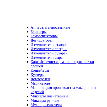
Аппараты перосъемные
Бликсеры
Гомогенизаторы
Дегидраторы
Измельчители отходов
Измельчители специй
Измельчители сухарей
Измельчители сыра
Картофелечистки, машины для чистки
овощей
Конвейеры
Куттеры
Ломтерезки
Маринаторы
Машины для производства макаронных
изделий
Миксеры планетарные
Миксеры ручные
Мукопросеиватели