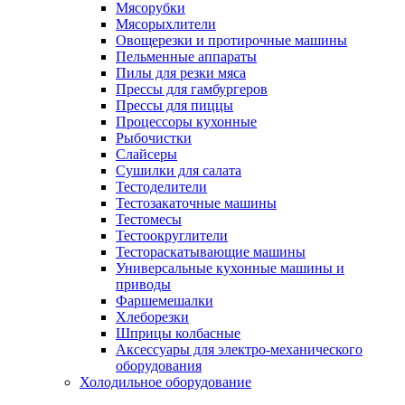
Мясорубки
Мясорыхлители
Овощерезки и протирочные машины
Пельменные аппараты
Пилы для резки мяса
Прессы для гамбургеров
Прессы для пиццы
Процессоры кухонные
Рыбочистки
Слайсеры
Сушилки для салата
Тестоделители
Тестозакаточные машины
Тестомесы
Тестоокруглители
Тестораскатывающие машины
Универсальные кухонные машины и
приводы
Фаршемешалки
Хлеборезки
Шприцы колбасные
Аксессуары для электро-механического
оборудования
Холодильное оборудование