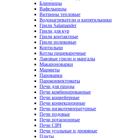
Блинницы
Вафельницы
Витрины тепловые
Водонагреватели и кипятильники
Грили Salamander
Грили для кур
Грили контактные
Грили роликовые
Коптильни
Котлы пищеварочные
Лавовые грили и мангалы
Макароноварки
Мармиты
Пароварки
Пароконвектоматы
Печи для пиццы
Печи комбинированные
Печи конвейерные
Печи конвекционные
Печи низкотемпературные
Печи подовые
Печи ротационные
Печи СВЧ
Печи угольные и дровяные
Плиты