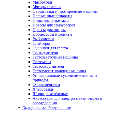
Мясорубки
Мясорыхлители
Овощерезки и протирочные машины
Пельменные аппараты
Пилы для резки мяса
Прессы для гамбургеров
Прессы для пиццы
Процессоры кухонные
Рыбочистки
Слайсеры
Сушилки для салата
Тестоделители
Тестозакаточные машины
Тестомесы
Тестоокруглители
Тестораскатывающие машины
Универсальные кухонные машины и
приводы
Фаршемешалки
Хлеборезки
Шприцы колбасные
Аксессуары для электро-механического
оборудования
Холодильное оборудование