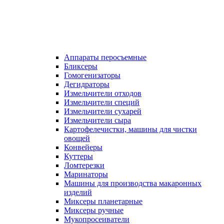
Аппараты перосъемные
Бликсеры
Гомогенизаторы
Дегидраторы
Измельчители отходов
Измельчители специй
Измельчители сухарей
Измельчители сыра
Картофелечистки, машины для чистки
овощей
Конвейеры
Куттеры
Ломтерезки
Маринаторы
Машины для производства макаронных
изделий
Миксеры планетарные
Миксеры ручные
Мукопросеиватели