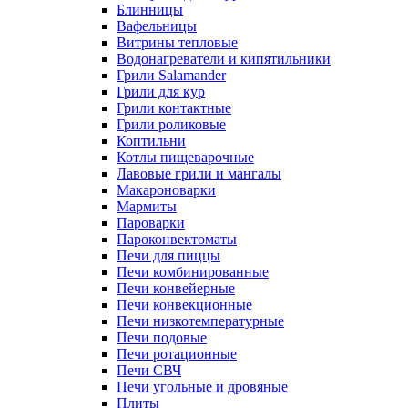
Блинницы
Вафельницы
Витрины тепловые
Водонагреватели и кипятильники
Грили Salamander
Грили для кур
Грили контактные
Грили роликовые
Коптильни
Котлы пищеварочные
Лавовые грили и мангалы
Макароноварки
Мармиты
Пароварки
Пароконвектоматы
Печи для пиццы
Печи комбинированные
Печи конвейерные
Печи конвекционные
Печи низкотемпературные
Печи подовые
Печи ротационные
Печи СВЧ
Печи угольные и дровяные
Плиты