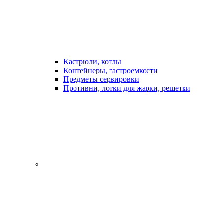
Кастрюли, котлы
Контейнеры, гастроемкости
Предметы сервировки
Противни, лотки для жарки, решетки