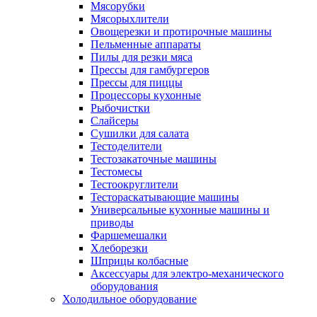
Мясорубки
Мясорыхлители
Овощерезки и протирочные машины
Пельменные аппараты
Пилы для резки мяса
Прессы для гамбургеров
Прессы для пиццы
Процессоры кухонные
Рыбочистки
Слайсеры
Сушилки для салата
Тестоделители
Тестозакаточные машины
Тестомесы
Тестоокруглители
Тестораскатывающие машины
Универсальные кухонные машины и
приводы
Фаршемешалки
Хлеборезки
Шприцы колбасные
Аксессуары для электро-механического
оборудования
Холодильное оборудование