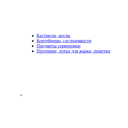
Кастрюли, котлы
Контейнеры, гастроемкости
Предметы сервировки
Противни, лотки для жарки, решетки