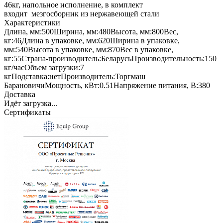
46кг, напольное исполнение, в комплект
входит мезгосборник из нержавеющей стали
Характеристики
Длина, мм:
500
Ширина, мм:
480
Высота, мм:
800
Вес,
кг:
46
Длина в упаковке, мм:
620
Ширина в упаковке,
мм:
540
Высота в упаковке, мм:
870
Вес в упаковке,
кг:
55
Страна-производитель:
Беларусь
Производительность:
150
кг/час
Объем загрузки:
7
кг
Подставка:
нет
Производитель:
Торгмаш
Барановичи
Мощность, кВт:
0.51
Напряжение питания, В:
380
Доставка
Идёт загрузка...
Сертификаты