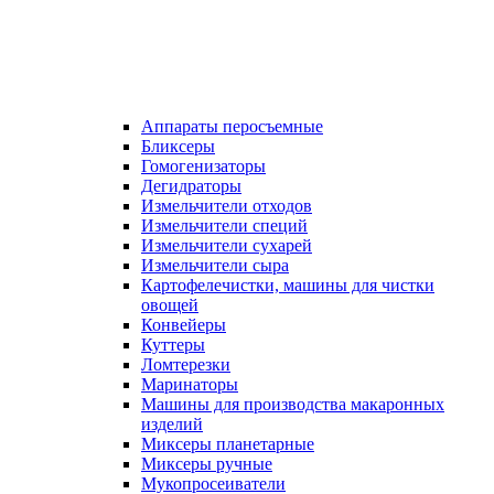
Аппараты перосъемные
Бликсеры
Гомогенизаторы
Дегидраторы
Измельчители отходов
Измельчители специй
Измельчители сухарей
Измельчители сыра
Картофелечистки, машины для чистки
овощей
Конвейеры
Куттеры
Ломтерезки
Маринаторы
Машины для производства макаронных
изделий
Миксеры планетарные
Миксеры ручные
Мукопросеиватели