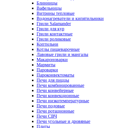
Блинницы
Вафельницы
Витрины тепловые
Водонагреватели и кипятильники
Грили Salamander
Грили для кур
Грили контактные
Грили роликовые
Коптильни
Котлы пищеварочные
Лавовые грили и мангалы
Макароноварки
Мармиты
Пароварки
Пароконвектоматы
Печи для пиццы
Печи комбинированные
Печи конвейерные
Печи конвекционные
Печи низкотемпературные
Печи подовые
Печи ротационные
Печи СВЧ
Печи угольные и дровяные
Плиты