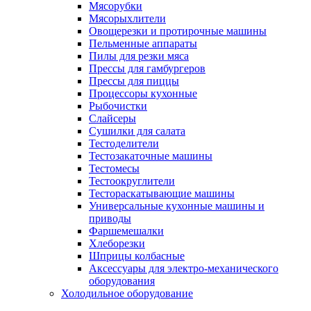
Мясорубки
Мясорыхлители
Овощерезки и протирочные машины
Пельменные аппараты
Пилы для резки мяса
Прессы для гамбургеров
Прессы для пиццы
Процессоры кухонные
Рыбочистки
Слайсеры
Сушилки для салата
Тестоделители
Тестозакаточные машины
Тестомесы
Тестоокруглители
Тестораскатывающие машины
Универсальные кухонные машины и
приводы
Фаршемешалки
Хлеборезки
Шприцы колбасные
Аксессуары для электро-механического
оборудования
Холодильное оборудование