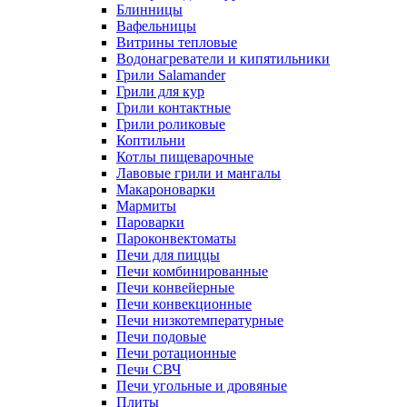
Блинницы
Вафельницы
Витрины тепловые
Водонагреватели и кипятильники
Грили Salamander
Грили для кур
Грили контактные
Грили роликовые
Коптильни
Котлы пищеварочные
Лавовые грили и мангалы
Макароноварки
Мармиты
Пароварки
Пароконвектоматы
Печи для пиццы
Печи комбинированные
Печи конвейерные
Печи конвекционные
Печи низкотемпературные
Печи подовые
Печи ротационные
Печи СВЧ
Печи угольные и дровяные
Плиты