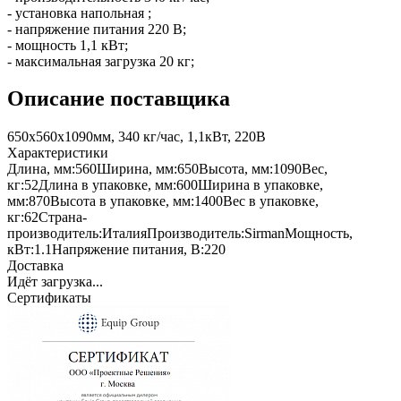
- установка напольная ;
- напряжение питания 220 В;
- мощность 1,1 кВт;
- максимальная загрузка 20 кг;
Описание поставщика
650х560х1090мм, 340 кг/час, 1,1кВт, 220В
Характеристики
Длина, мм:
560
Ширина, мм:
650
Высота, мм:
1090
Вес,
кг:
52
Длина в упаковке, мм:
600
Ширина в упаковке,
мм:
870
Высота в упаковке, мм:
1400
Вес в упаковке,
кг:
62
Страна-
производитель:
Италия
Производитель:
Sirman
Мощность,
кВт:
1.1
Напряжение питания, В:
220
Доставка
Идёт загрузка...
Сертификаты