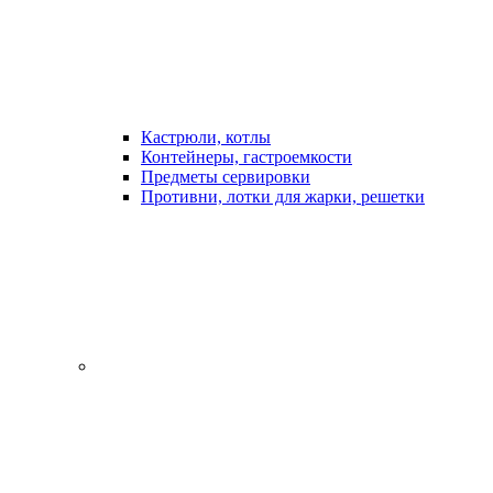
Кастрюли, котлы
Контейнеры, гастроемкости
Предметы сервировки
Противни, лотки для жарки, решетки