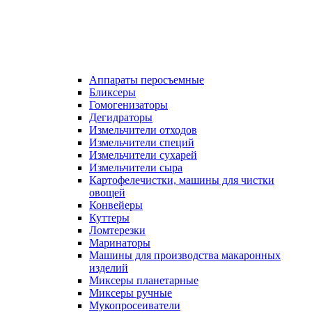
Аппараты перосъемные
Бликсеры
Гомогенизаторы
Дегидраторы
Измельчители отходов
Измельчители специй
Измельчители сухарей
Измельчители сыра
Картофелечистки, машины для чистки
овощей
Конвейеры
Куттеры
Ломтерезки
Маринаторы
Машины для производства макаронных
изделий
Миксеры планетарные
Миксеры ручные
Мукопросеиватели