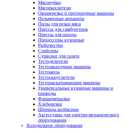
Мясорубки
Мясорыхлители
Овощерезки и протирочные машины
Пельменные аппараты
Пилы для резки мяса
Прессы для гамбургеров
Прессы для пиццы
Процессоры кухонные
Рыбочистки
Слайсеры
Сушилки для салата
Тестоделители
Тестозакаточные машины
Тестомесы
Тестоокруглители
Тестораскатывающие машины
Универсальные кухонные машины и
приводы
Фаршемешалки
Хлеборезки
Шприцы колбасные
Аксессуары для электро-механического
оборудования
Холодильное оборудование