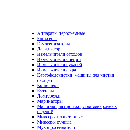
Аппараты перосъемные
Бликсеры
Гомогенизаторы
Дегидраторы
Измельчители отходов
Измельчители специй
Измельчители сухарей
Измельчители сыра
Картофелечистки, машины для чистки
овощей
Конвейеры
Куттеры
Ломтерезки
Маринаторы
Машины для производства макаронных
изделий
Миксеры планетарные
Миксеры ручные
Мукопросеиватели