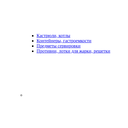
Кастрюли, котлы
Контейнеры, гастроемкости
Предметы сервировки
Противни, лотки для жарки, решетки