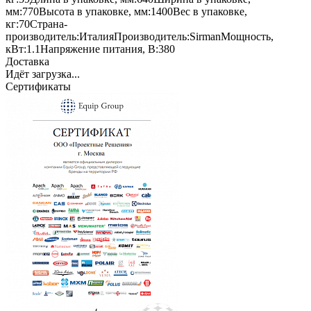
мм:
770
Высота в упаковке, мм:
1400
Вес в упаковке,
кг:
70
Страна-
производитель:
Италия
Производитель:
Sirman
Мощность,
кВт:
1.1
Напряжение питания, В:
380
Доставка
Идёт загрузка...
Сертификаты