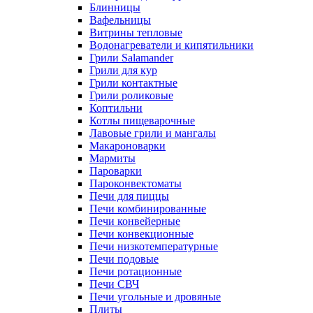
Блинницы
Вафельницы
Витрины тепловые
Водонагреватели и кипятильники
Грили Salamander
Грили для кур
Грили контактные
Грили роликовые
Коптильни
Котлы пищеварочные
Лавовые грили и мангалы
Макароноварки
Мармиты
Пароварки
Пароконвектоматы
Печи для пиццы
Печи комбинированные
Печи конвейерные
Печи конвекционные
Печи низкотемпературные
Печи подовые
Печи ротационные
Печи СВЧ
Печи угольные и дровяные
Плиты