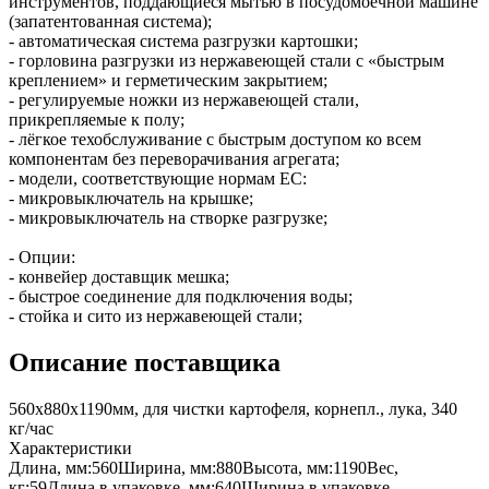
инструментов, поддающиеся мытью в посудомоечной машине
(запатентованная система);
- автоматическая система разгрузки картошки;
- горловина разгрузки из нержавеющей стали с «быстрым
креплением» и герметическим закрытием;
- регулируемые ножки из нержавеющей стали,
прикрепляемые к полу;
- лёгкое техобслуживание с быстрым доступом ко всем
компонентам без переворачивания агрегата;
- модели, соответствующие нормам ЕС:
- микровыключатель на крышке;
- микровыключатель на створке разгрузке;
- Опции:
- конвейер доставщик мешка;
- быстрое соединение для подключения воды;
- стойка и сито из нержавеющей стали;
Описание поставщика
560х880х1190мм, для чистки картофеля, корнепл., лука, 340
кг/час
Характеристики
Длина, мм:
560
Ширина, мм:
880
Высота, мм:
1190
Вес,
кг:
59
Длина в упаковке, мм:
640
Ширина в упаковке,