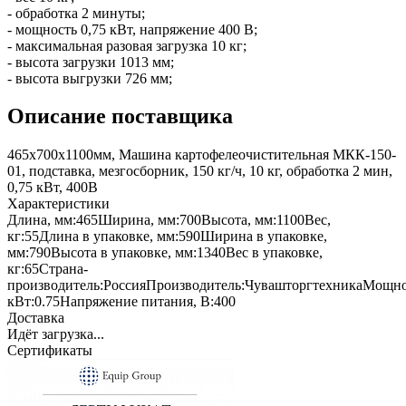
- обработка 2 минуты;
- мощность 0,75 кВт, напряжение 400 В;
- максимальная разовая загрузка 10 кг;
- высота загрузки 1013 мм;
- высота выгрузки 726 мм;
Описание поставщика
465х700х1100мм, Машина картофелеочистительная МКК-150-
01, подставка, мезгосборник, 150 кг/ч, 10 кг, обработка 2 мин,
0,75 кВт, 400В
Характеристики
Длина, мм:
465
Ширина, мм:
700
Высота, мм:
1100
Вес,
кг:
55
Длина в упаковке, мм:
590
Ширина в упаковке,
мм:
790
Высота в упаковке, мм:
1340
Вес в упаковке,
кг:
65
Страна-
производитель:
Россия
Производитель:
Чувашторгтехника
Мощно
кВт:
0.75
Напряжение питания, В:
400
Доставка
Идёт загрузка...
Сертификаты