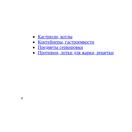
Кастрюли, котлы
Контейнеры, гастроемкости
Предметы сервировки
Противни, лотки для жарки, решетки