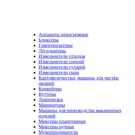
Аппараты перосъемные
Бликсеры
Гомогенизаторы
Дегидраторы
Измельчители отходов
Измельчители специй
Измельчители сухарей
Измельчители сыра
Картофелечистки, машины для чистки
овощей
Конвейеры
Куттеры
Ломтерезки
Маринаторы
Машины для производства макаронных
изделий
Миксеры планетарные
Миксеры ручные
Мукопросеиватели