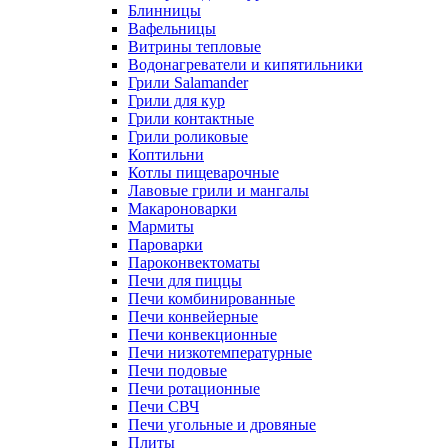
Блинницы
Вафельницы
Витрины тепловые
Водонагреватели и кипятильники
Грили Salamander
Грили для кур
Грили контактные
Грили роликовые
Коптильни
Котлы пищеварочные
Лавовые грили и мангалы
Макароноварки
Мармиты
Пароварки
Пароконвектоматы
Печи для пиццы
Печи комбинированные
Печи конвейерные
Печи конвекционные
Печи низкотемпературные
Печи подовые
Печи ротационные
Печи СВЧ
Печи угольные и дровяные
Плиты