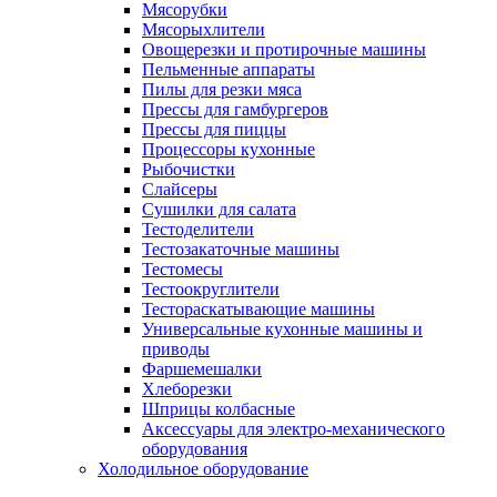
Мясорубки
Мясорыхлители
Овощерезки и протирочные машины
Пельменные аппараты
Пилы для резки мяса
Прессы для гамбургеров
Прессы для пиццы
Процессоры кухонные
Рыбочистки
Слайсеры
Сушилки для салата
Тестоделители
Тестозакаточные машины
Тестомесы
Тестоокруглители
Тестораскатывающие машины
Универсальные кухонные машины и
приводы
Фаршемешалки
Хлеборезки
Шприцы колбасные
Аксессуары для электро-механического
оборудования
Холодильное оборудование