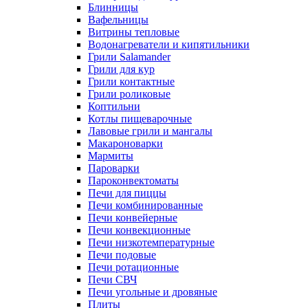
Блинницы
Вафельницы
Витрины тепловые
Водонагреватели и кипятильники
Грили Salamander
Грили для кур
Грили контактные
Грили роликовые
Коптильни
Котлы пищеварочные
Лавовые грили и мангалы
Макароноварки
Мармиты
Пароварки
Пароконвектоматы
Печи для пиццы
Печи комбинированные
Печи конвейерные
Печи конвекционные
Печи низкотемпературные
Печи подовые
Печи ротационные
Печи СВЧ
Печи угольные и дровяные
Плиты