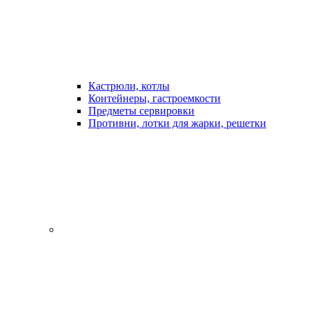
Кастрюли, котлы
Контейнеры, гастроемкости
Предметы сервировки
Противни, лотки для жарки, решетки