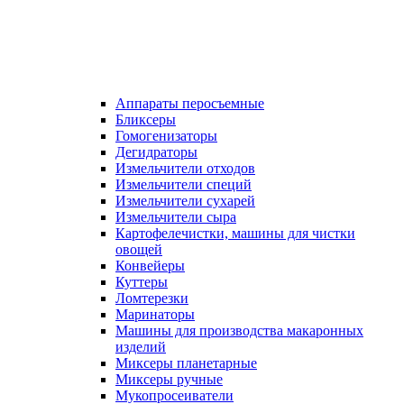
Аппараты перосъемные
Бликсеры
Гомогенизаторы
Дегидраторы
Измельчители отходов
Измельчители специй
Измельчители сухарей
Измельчители сыра
Картофелечистки, машины для чистки
овощей
Конвейеры
Куттеры
Ломтерезки
Маринаторы
Машины для производства макаронных
изделий
Миксеры планетарные
Миксеры ручные
Мукопросеиватели