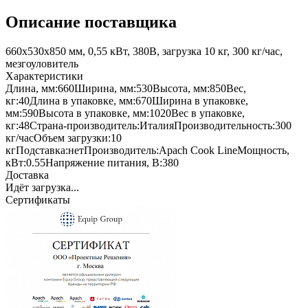
Описание поставщика
660х530х850 мм, 0,55 кВт, 380В, загрузка 10 кг, 300 кг/час,
мезгоуловитель
Характеристики
Длина, мм:
660
Ширина, мм:
530
Высота, мм:
850
Вес,
кг:
40
Длина в упаковке, мм:
670
Ширина в упаковке,
мм:
590
Высота в упаковке, мм:
1020
Вес в упаковке,
кг:
48
Страна-производитель:
Италия
Производительность:
300
кг/час
Объем загрузки:
10
кг
Подставка:
нет
Производитель:
Apach Cook Line
Мощность,
кВт:
0.55
Напряжение питания, В:
380
Доставка
Идёт загрузка...
Сертификаты