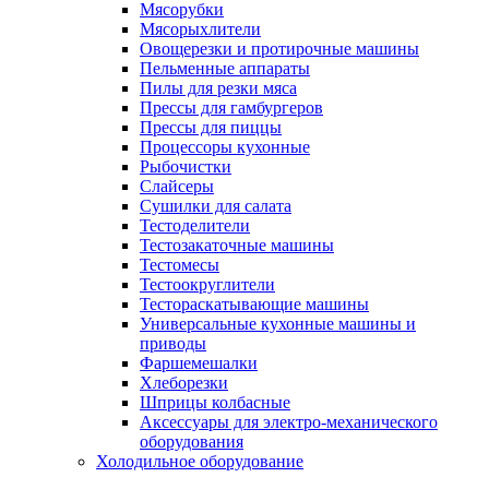
Мясорубки
Мясорыхлители
Овощерезки и протирочные машины
Пельменные аппараты
Пилы для резки мяса
Прессы для гамбургеров
Прессы для пиццы
Процессоры кухонные
Рыбочистки
Слайсеры
Сушилки для салата
Тестоделители
Тестозакаточные машины
Тестомесы
Тестоокруглители
Тестораскатывающие машины
Универсальные кухонные машины и
приводы
Фаршемешалки
Хлеборезки
Шприцы колбасные
Аксессуары для электро-механического
оборудования
Холодильное оборудование