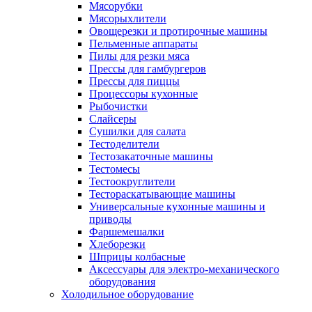
Мясорубки
Мясорыхлители
Овощерезки и протирочные машины
Пельменные аппараты
Пилы для резки мяса
Прессы для гамбургеров
Прессы для пиццы
Процессоры кухонные
Рыбочистки
Слайсеры
Сушилки для салата
Тестоделители
Тестозакаточные машины
Тестомесы
Тестоокруглители
Тестораскатывающие машины
Универсальные кухонные машины и
приводы
Фаршемешалки
Хлеборезки
Шприцы колбасные
Аксессуары для электро-механического
оборудования
Холодильное оборудование