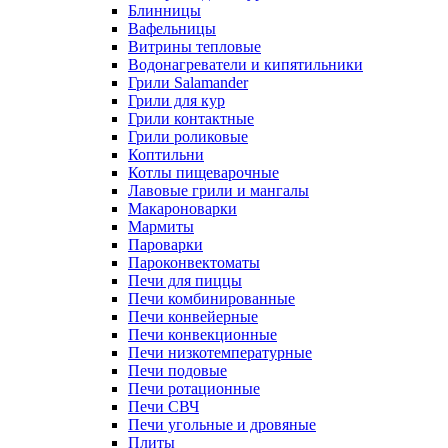
Блинницы
Вафельницы
Витрины тепловые
Водонагреватели и кипятильники
Грили Salamander
Грили для кур
Грили контактные
Грили роликовые
Коптильни
Котлы пищеварочные
Лавовые грили и мангалы
Макароноварки
Мармиты
Пароварки
Пароконвектоматы
Печи для пиццы
Печи комбинированные
Печи конвейерные
Печи конвекционные
Печи низкотемпературные
Печи подовые
Печи ротационные
Печи СВЧ
Печи угольные и дровяные
Плиты