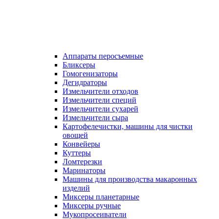
Аппараты перосъемные
Бликсеры
Гомогенизаторы
Дегидраторы
Измельчители отходов
Измельчители специй
Измельчители сухарей
Измельчители сыра
Картофелечистки, машины для чистки
овощей
Конвейеры
Куттеры
Ломтерезки
Маринаторы
Машины для производства макаронных
изделий
Миксеры планетарные
Миксеры ручные
Мукопросеиватели