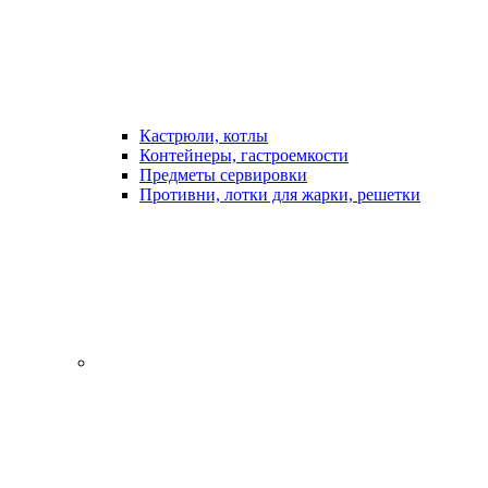
Кастрюли, котлы
Контейнеры, гастроемкости
Предметы сервировки
Противни, лотки для жарки, решетки