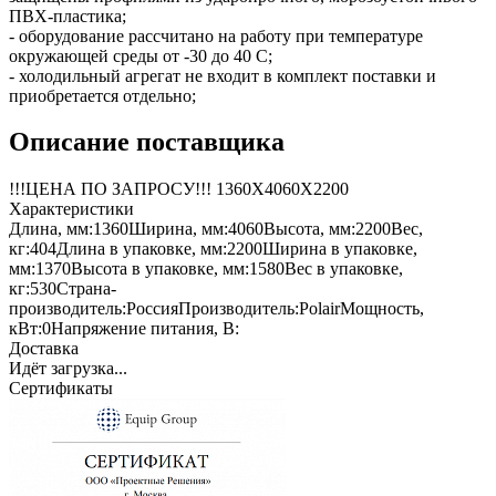
ПВХ-пластика;
- оборудование рассчитано на работу при температуре
окружающей среды от -30 до 40 С;
- холодильный агрегат не входит в комплект поставки и
приобретается отдельно;
Описание поставщика
!!!ЦЕНА ПО ЗАПРОСУ!!! 1360Х4060Х2200
Характеристики
Длина, мм:
1360
Ширина, мм:
4060
Высота, мм:
2200
Вес,
кг:
404
Длина в упаковке, мм:
2200
Ширина в упаковке,
мм:
1370
Высота в упаковке, мм:
1580
Вес в упаковке,
кг:
530
Страна-
производитель:
Россия
Производитель:
Polair
Мощность,
кВт:
0
Напряжение питания, В:
Доставка
Идёт загрузка...
Сертификаты