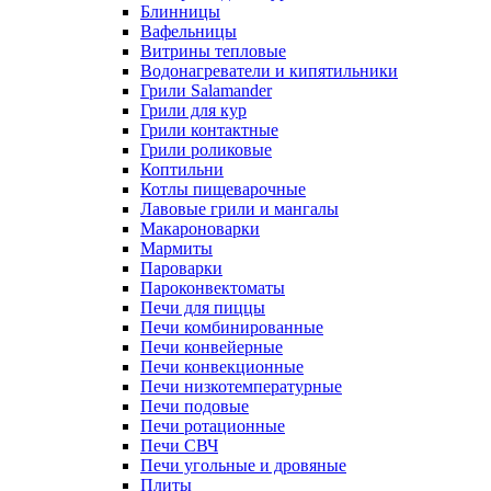
Блинницы
Вафельницы
Витрины тепловые
Водонагреватели и кипятильники
Грили Salamander
Грили для кур
Грили контактные
Грили роликовые
Коптильни
Котлы пищеварочные
Лавовые грили и мангалы
Макароноварки
Мармиты
Пароварки
Пароконвектоматы
Печи для пиццы
Печи комбинированные
Печи конвейерные
Печи конвекционные
Печи низкотемпературные
Печи подовые
Печи ротационные
Печи СВЧ
Печи угольные и дровяные
Плиты