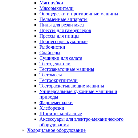
Мясорубки
Мясорыхлители
Овощерезки и протирочные машины
Пельменные аппараты
Пилы для резки мяса
Прессы для гамбургеров
Прессы для пиццы
Процессоры кухонные
Рыбочистки
Слайсеры
Сушилки для салата
Тестоделители
Тестозакаточные машины
Тестомесы
Тестоокруглители
Тестораскатывающие машины
Универсальные кухонные машины и
приводы
Фаршемешалки
Хлеборезки
Шприцы колбасные
Аксессуары для электро-механического
оборудования
Холодильное оборудование