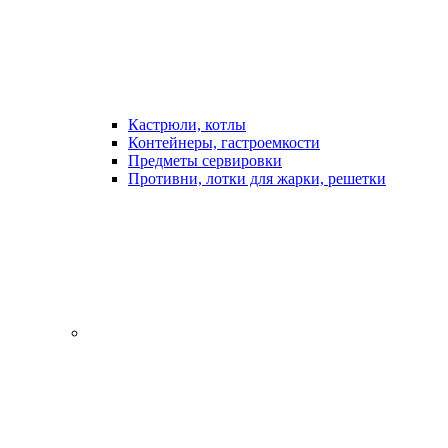
Кастрюли, котлы
Контейнеры, гастроемкости
Предметы сервировки
Противни, лотки для жарки, решетки