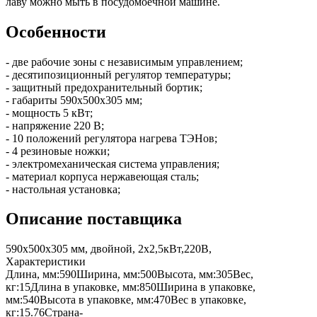
лаву можно мыть в посудомоечной машине.
Особенности
- две рабочие зоны с независимым управлением;
- десятипозиционный регулятор температуры;
- защитный предохранительный бортик;
- габариты 590х500х305 мм;
- мощность 5 кВт;
- напряжение 220 В;
- 10 положений регулятора нагрева ТЭНов;
- 4 резиновые ножки;
- электромеханическая система управления;
- материал корпуса нержавеющая сталь;
- настольная установка;
Описание поставщика
590х500х305 мм, двойной, 2х2,5кВт,220В,
Характеристики
Длина, мм:
590
Ширина, мм:
500
Высота, мм:
305
Вес,
кг:
15
Длина в упаковке, мм:
850
Ширина в упаковке,
мм:
540
Высота в упаковке, мм:
470
Вес в упаковке,
кг:
15.76
Страна-