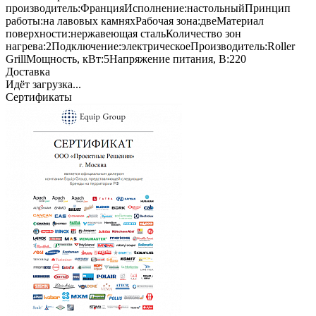
производитель:
Франция
Исполнение:
настольный
Принцип
работы:
на лавовых камнях
Рабочая зона:
две
Материал
поверхности:
нержавеющая сталь
Количество зон
нагрева:
2
Подключение:
электрическое
Производитель:
Roller
Grill
Мощность, кВт:
5
Напряжение питания, В:
220
Доставка
Идёт загрузка...
Сертификаты