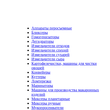
Аппараты перосъемные
Бликсеры
Гомогенизаторы
Дегидраторы
Измельчители отходов
Измельчители специй
Измельчители сухарей
Измельчители сыра
Картофелечистки, машины для чистки
овощей
Конвейеры
Куттеры
Ломтерезки
Маринаторы
Машины для производства макаронных
изделий
Миксеры планетарные
Миксеры ручные
Мукопросеиватели