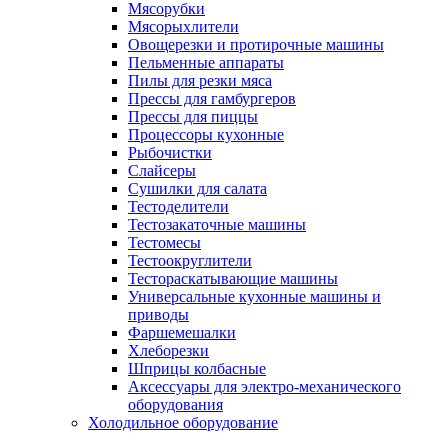
Мясорубки
Мясорыхлители
Овощерезки и протирочные машины
Пельменные аппараты
Пилы для резки мяса
Прессы для гамбургеров
Прессы для пиццы
Процессоры кухонные
Рыбочистки
Слайсеры
Сушилки для салата
Тестоделители
Тестозакаточные машины
Тестомесы
Тестоокруглители
Тестораскатывающие машины
Универсальные кухонные машины и
приводы
Фаршемешалки
Хлеборезки
Шприцы колбасные
Аксессуары для электро-механического
оборудования
Холодильное оборудование