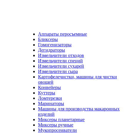
Аппараты перосъемные
Бликсеры
Гомогенизаторы
Дегидраторы
Измельчители отходов
Измельчители специй
Измельчители сухарей
Измельчители сыра
Картофелечистки, машины для чистки
овощей
Конвейеры
Куттеры
Ломтерезки
Маринаторы
Машины для производства макаронных
изделий
Миксеры планетарные
Миксеры ручные
Мукопросеиватели