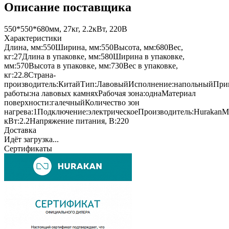
Описание поставщика
550*550*680мм, 27кг, 2.2кВт, 220В
Характеристики
Длина, мм:
550
Ширина, мм:
550
Высота, мм:
680
Вес,
кг:
27
Длина в упаковке, мм:
580
Ширина в упаковке,
мм:
570
Высота в упаковке, мм:
730
Вес в упаковке,
кг:
22.8
Страна-
производитель:
Китай
Тип:
Лавовый
Исполнение:
напольный
При
работы:
на лавовых камнях
Рабочая зона:
одна
Материал
поверхности:
галечный
Количество зон
нагрева:
1
Подключение:
электрическое
Производитель:
Hurakan
М
кВт:
2.2
Напряжение питания, В:
220
Доставка
Идёт загрузка...
Сертификаты