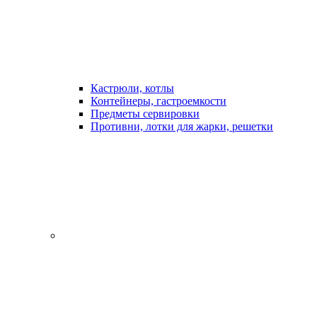
Кастрюли, котлы
Контейнеры, гастроемкости
Предметы сервировки
Противни, лотки для жарки, решетки