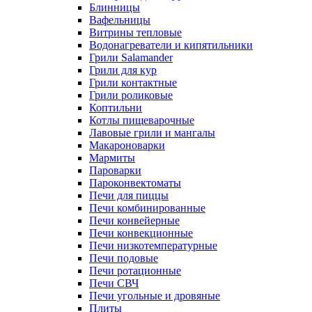
Блинницы
Вафельницы
Витрины тепловые
Водонагреватели и кипятильники
Грили Salamander
Грили для кур
Грили контактные
Грили роликовые
Коптильни
Котлы пищеварочные
Лавовые грили и мангалы
Макароноварки
Мармиты
Пароварки
Пароконвектоматы
Печи для пиццы
Печи комбинированные
Печи конвейерные
Печи конвекционные
Печи низкотемпературные
Печи подовые
Печи ротационные
Печи СВЧ
Печи угольные и дровяные
Плиты