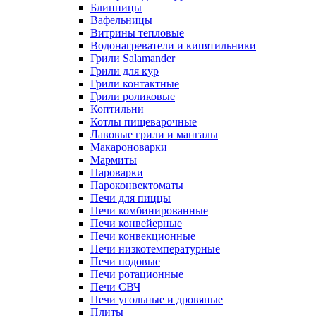
Блинницы
Вафельницы
Витрины тепловые
Водонагреватели и кипятильники
Грили Salamander
Грили для кур
Грили контактные
Грили роликовые
Коптильни
Котлы пищеварочные
Лавовые грили и мангалы
Макароноварки
Мармиты
Пароварки
Пароконвектоматы
Печи для пиццы
Печи комбинированные
Печи конвейерные
Печи конвекционные
Печи низкотемпературные
Печи подовые
Печи ротационные
Печи СВЧ
Печи угольные и дровяные
Плиты