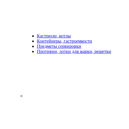
Кастрюли, котлы
Контейнеры, гастроемкости
Предметы сервировки
Противни, лотки для жарки, решетки