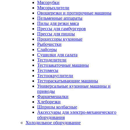
Мясорубки
Мясорыхлители
Овощерезки и протирочные машины
Пельменные аппараты
Пилы для резки мяса
Прессы для гамбургеров
Прессы для пиццы
Процессоры кухонные
Рыбочистки
Слайсеры
Сушилки для салата
Тестоделители
Тестозакаточные машины
Тестомесы
Тестоокруглители
Тестораскатывающие машины
Универсальные кухонные машины и
приводы
Фаршемешалки
Хлеборезки
Шприцы колбасные
Аксессуары для электро-механического
оборудования
Холодильное оборудование