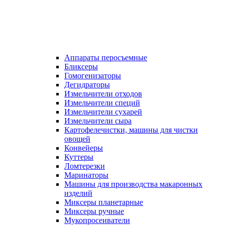
Аппараты перосъемные
Бликсеры
Гомогенизаторы
Дегидраторы
Измельчители отходов
Измельчители специй
Измельчители сухарей
Измельчители сыра
Картофелечистки, машины для чистки
овощей
Конвейеры
Куттеры
Ломтерезки
Маринаторы
Машины для производства макаронных
изделий
Миксеры планетарные
Миксеры ручные
Мукопросеиватели