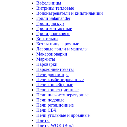
Вафельницы
Витрины тепловые
Водонагреватели и кипятильники
Грили Salamander
Грили для кур
Грили контактные
Грили роликовые
Коптильни
Котлы пищеварочные
Лавовые грили и мангалы
Макароноварки
Мармиты
Пароварки
Пароконвектоматы
Печи для пиццы
Печи комбинированные
Печи конвейерные
Печи конвекционные
Печи низкотемпературные
Печи подовые
Печи ротационные
Печи СВЧ
Печи угольные и дровяные
Плиты
Плиты WOK (Вок)