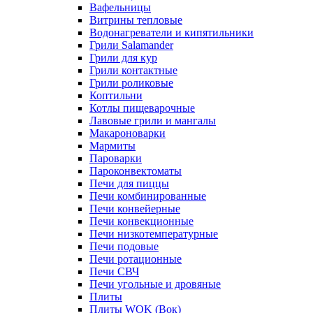
Вафельницы
Витрины тепловые
Водонагреватели и кипятильники
Грили Salamander
Грили для кур
Грили контактные
Грили роликовые
Коптильни
Котлы пищеварочные
Лавовые грили и мангалы
Макароноварки
Мармиты
Пароварки
Пароконвектоматы
Печи для пиццы
Печи комбинированные
Печи конвейерные
Печи конвекционные
Печи низкотемпературные
Печи подовые
Печи ротационные
Печи СВЧ
Печи угольные и дровяные
Плиты
Плиты WOK (Вок)